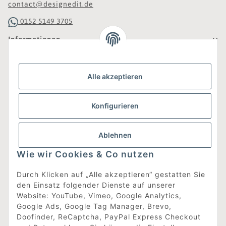
contact@designedit.de
0152 5149 3705
Informationen
Gesetzliche Informationen
Alle akzeptieren
Was ist DesignEdit_?
Konfigurieren
Eine Online-Boutique für individuelles Design.
Ausgewählte Designer-Möbel und Accessoires, neue und
gebrauchte Designklassiker, die Entdeckung
Ablehnen
unbekannter Manufakturen und Interior-Schätze aus
aller Welt sowie ein Blogazine mit jeder Menge
Wie wir Cookies & Co nutzen
Inspiration.
Für alle, die nach dem Besonderen suchen!
Durch Klicken auf „Alle akzeptieren“ gestatten Sie
den Einsatz folgender Dienste auf unserer
[mehr erfahren]
Website: YouTube, Vimeo, Google Analytics,
Google Ads, Google Tag Manager, Brevo,
Doofinder, ReCaptcha, PayPal Express Checkout
Vertrag widerrufen