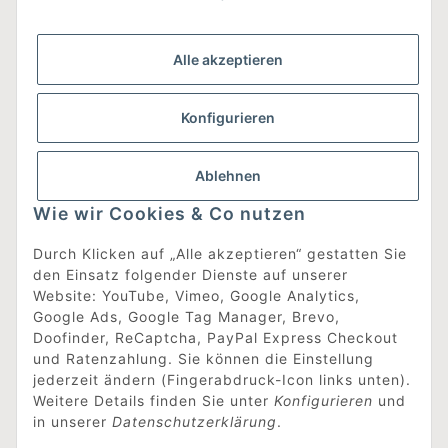
Gesetzliche Informationen
Alle akzeptieren
Was ist DesignEdit_?
Konfigurieren
Eine Online-Boutique für individuelles Design.
Ausgewählte Designer-Möbel und Accessoires, neue und
gebrauchte Designklassiker, die Entdeckung
Ablehnen
unbekannter Manufakturen und Interior-Schätze aus
aller Welt sowie ein Blogazine mit jeder Menge
Wie wir Cookies & Co nutzen
Inspiration.
Für alle, die nach dem Besonderen suchen!
Durch Klicken auf „Alle akzeptieren“ gestatten Sie
den Einsatz folgender Dienste auf unserer
[mehr erfahren]
Website: YouTube, Vimeo, Google Analytics,
Google Ads, Google Tag Manager, Brevo,
Doofinder, ReCaptcha, PayPal Express Checkout
Vertrag widerrufen
und Ratenzahlung. Sie können die Einstellung
jederzeit ändern (Fingerabdruck-Icon links unten).
Weitere Details finden Sie unter
Konfigurieren
und
in unserer
Datenschutzerklärung
.