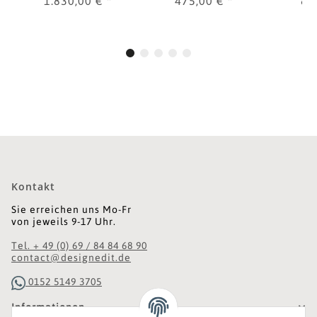
1.830,00 €
*
475,00 €
*
82
Kontakt
Sie erreichen uns Mo-Fr
von jeweils 9-17 Uhr.
Tel. + 49 (0) 69 / 84 84 68 90
contact@designedit.de
0152 5149 3705
Informationen