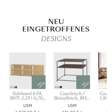
NEU
EINGETROFFENES
DESIGNS
PRE-
PRE-
D
LOVED
LOVED
Sideboard 6 FA,
Couchtisch /
Couch
BHT: 2,25 | 0,70 |
Beistelltisch, BHT:
1,50 |
|
0,35 m, verschied.
0,75 | 0,52 | 0,50
m, v
USM
USM
.
Farben
m, verschied.
Farben