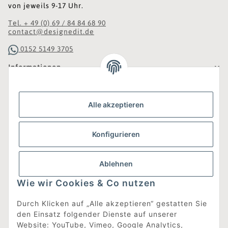
von jeweils 9-17 Uhr.
Tel. + 49 (0) 69 / 84 84 68 90
contact@designedit.de
0152 5149 3705
Informationen
Gesetzliche Informationen
Alle akzeptieren
Was ist DesignEdit_?
Konfigurieren
Eine Online-Boutique für individuelles Design.
Ausgewählte Designer-Möbel und Accessoires, neue und
gebrauchte Designklassiker, die Entdeckung
Ablehnen
unbekannter Manufakturen und Interior-Schätze aus
aller Welt sowie ein Blogazine mit jeder Menge
Wie wir Cookies & Co nutzen
Inspiration.
Für alle, die nach dem Besonderen suchen!
Durch Klicken auf „Alle akzeptieren“ gestatten Sie
den Einsatz folgender Dienste auf unserer
[mehr erfahren]
Website: YouTube, Vimeo, Google Analytics,