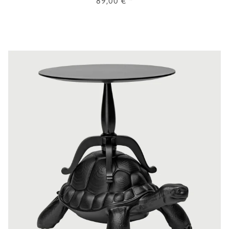
89,00 €
*