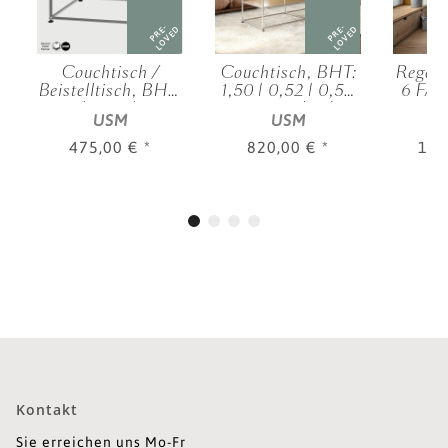
PRE-
PRE-
D
LOVED
LOVED
Couchtisch /
Couchtisch, BHT:
Regal 
Beistelltisch, BHT:
1,50 | 0,52 | 0,50
6 FA,
|
0,75 | 0,52 | 0,50
m, verschied.
1,25 |
USM
USM
.
m, verschied.
Farben
m, v
Farben
475,00 €
*
820,00 €
*
1.9
Kontakt
Sie erreichen uns Mo-Fr