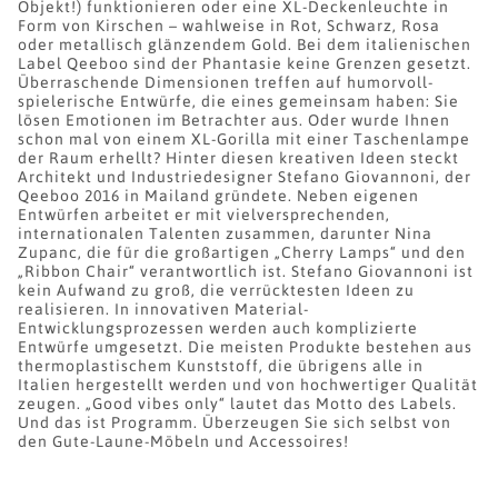
Objekt!) funktionieren oder eine XL-Deckenleuchte in
Form von Kirschen – wahlweise in Rot, Schwarz, Rosa
oder metallisch glänzendem Gold. Bei dem italienischen
Label Qeeboo sind der Phantasie keine Grenzen gesetzt.
Überraschende Dimensionen treffen auf humorvoll-
spielerische Entwürfe, die eines gemeinsam haben: Sie
lösen Emotionen im Betrachter aus. Oder wurde Ihnen
schon mal von einem XL-Gorilla mit einer Taschenlampe
der Raum erhellt? Hinter diesen kreativen Ideen steckt
Architekt und Industriedesigner Stefano Giovannoni, der
Qeeboo 2016 in Mailand gründete. Neben eigenen
Entwürfen arbeitet er mit vielversprechenden,
internationalen Talenten zusammen, darunter Nina
Zupanc, die für die großartigen „Cherry Lamps“ und den
„Ribbon Chair“ verantwortlich ist. Stefano Giovannoni ist
kein Aufwand zu groß, die verrücktesten Ideen zu
realisieren. In innovativen Material-
Entwicklungsprozessen werden auch komplizierte
Entwürfe umgesetzt. Die meisten Produkte bestehen aus
thermoplastischem Kunststoff, die übrigens alle in
Italien hergestellt werden und von hochwertiger Qualität
zeugen. „Good vibes only“ lautet das Motto des Labels.
Und das ist Programm. Überzeugen Sie sich selbst von
den Gute-Laune-Möbeln und Accessoires!