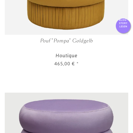
BLOG-
STORY
LESEN
Pouf "Pompa" Goldgelb
Houtique
465,00 €
*