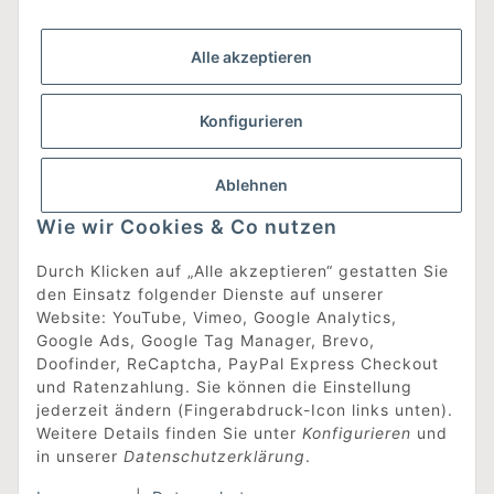
Gesetzliche Informationen
Alle akzeptieren
Was ist DesignEdit_?
Konfigurieren
Eine Online-Boutique für individuelles Design.
Ausgewählte Designer-Möbel und Accessoires, neue und
gebrauchte Designklassiker, die Entdeckung
Ablehnen
unbekannter Manufakturen und Interior-Schätze aus
aller Welt sowie ein Blogazine mit jeder Menge
Wie wir Cookies & Co nutzen
Inspiration.
Für alle, die nach dem Besonderen suchen!
Durch Klicken auf „Alle akzeptieren“ gestatten Sie
den Einsatz folgender Dienste auf unserer
[mehr erfahren]
Website: YouTube, Vimeo, Google Analytics,
Google Ads, Google Tag Manager, Brevo,
Doofinder, ReCaptcha, PayPal Express Checkout
Vertrag widerrufen
und Ratenzahlung. Sie können die Einstellung
jederzeit ändern (Fingerabdruck-Icon links unten).
Weitere Details finden Sie unter
Konfigurieren
und
in unserer
Datenschutzerklärung
.