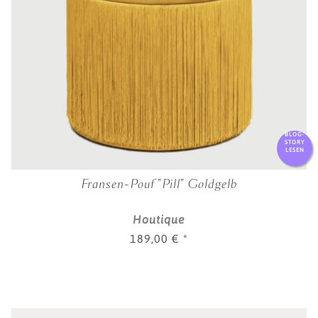
BLOG-
STORY
LESEN
Fransen-Pouf "Pill" Goldgelb
Houtique
189,00 €
*