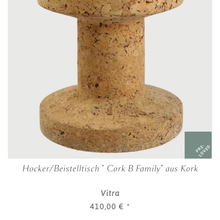
PRE-
LOVED
Hocker/Beistelltisch " Cork B Family" aus Kork
Vitra
410,00 €
*