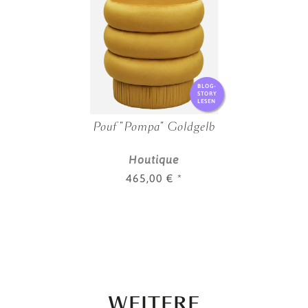
BLOG-
STORY
LESEN
Pouf "Pompa" Goldgelb
Houtique
465,00 €
*
WEITERE