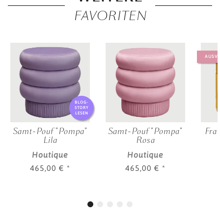
FAVORITEN
AUSV
BLOG-
STORY
LESEN
Samt-Pouf "Pompa"
Samt-Pouf "Pompa"
Fran
Lila
Rosa
Houtique
Houtique
465,00 €
*
465,00 €
*