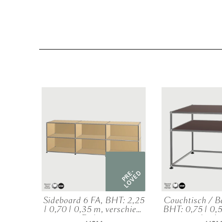
PRE-
PRE-
LOVED
LOVED
eiter
Sideboard 6 FA, BHT: 2,25
Couchtisch / Be
 | 0,52
| 0,70 | 0,35 m, verschied.
BHT: 0,75 | 0,5
 Farben
Farben
verschied.