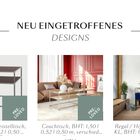
NEU EINGETROFFENES
DESIGNS
PRE-
PRE-
LOVED
LOVED
istelltisch,
Couchtisch, BHT: 1,50 |
Regal / Hi
2 | 0,50 m,
0,52 | 0,50 m, verschied.
KL, BHT: 1
 Farben
Farben
m, vers