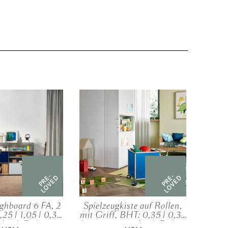
PRE-
PRE-
LOVED
LOVED
ghboard 6 FA, 2
Spielzeugkiste auf Rollen,
USM 
,25 | 1,05 | 0,35
mit Griff, BHT: 0,35 | 0,35
mm (
chied. Farben
| 0,35 m, verschied. Farben