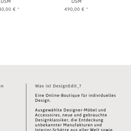
USM
USM
40,00 €
*
490,00 €
*
en
Was ist DesignEdit_?
Eine Online-Boutique für individuelles
Design.
Ausgewählte Designer-Möbel und
Accessoires, neue und gebrauchte
Designklassiker, die Entdeckung
unbekannter Manufakturen und
Interior-Schätze aus aller Welt sowie