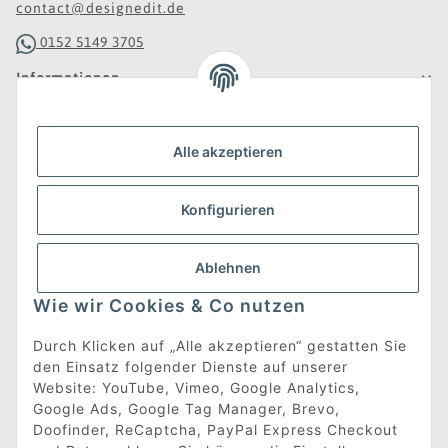
contact@designedit.de
0152 5149 3705
Informationen
Gesetzliche Informationen
Alle akzeptieren
Was ist DesignEdit_?
Konfigurieren
Eine Online-Boutique für individuelles Design.
Ausgewählte Designer-Möbel und Accessoires, neue und
gebrauchte Designklassiker, die Entdeckung
Ablehnen
unbekannter Manufakturen und Interior-Schätze aus
aller Welt sowie ein Blogazine mit jeder Menge
Wie wir Cookies & Co nutzen
Inspiration.
Für alle, die nach dem Besonderen suchen!
Durch Klicken auf „Alle akzeptieren“ gestatten Sie
den Einsatz folgender Dienste auf unserer
[mehr erfahren]
Website: YouTube, Vimeo, Google Analytics,
Google Ads, Google Tag Manager, Brevo,
Doofinder, ReCaptcha, PayPal Express Checkout
Vertrag widerrufen