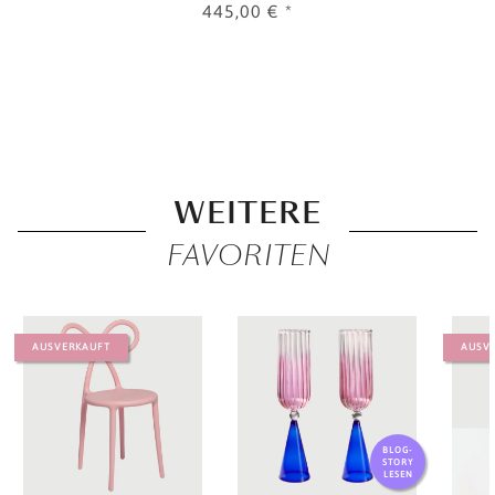
445,00 €
*
WEITERE
FAVORITEN
AUSVERKAUFT
AUSV
BLOG-
STORY
LESEN