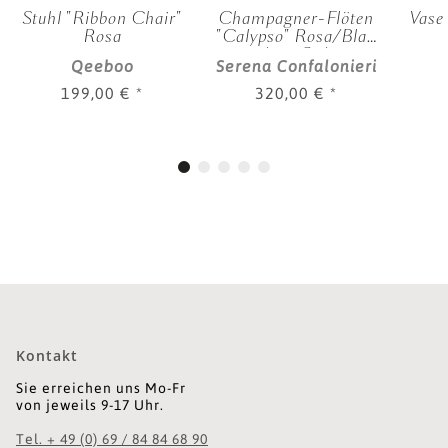
Stuhl "Ribbon Chair"
Champagner-Flöten
Vase
Rosa
"Calypso" Rosa/Blau
(2er-Set)
Qeeboo
Serena Confalonieri
199,00 €
*
320,00 €
*
Kontakt
Sie erreichen uns Mo-Fr
von jeweils 9-17 Uhr.
Tel. + 49 (0) 69 / 84 84 68 90