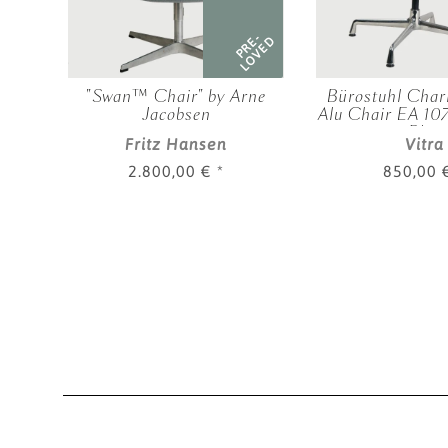
RE-
PRE-
OVED
LOVED
 Cork
"Swan™ Chair" by Arne
Bürostuhl Char
Jacobsen
Alu Chair EA 107
Blau
Fritz Hansen
Vitra
2.800,00 €
*
850,00