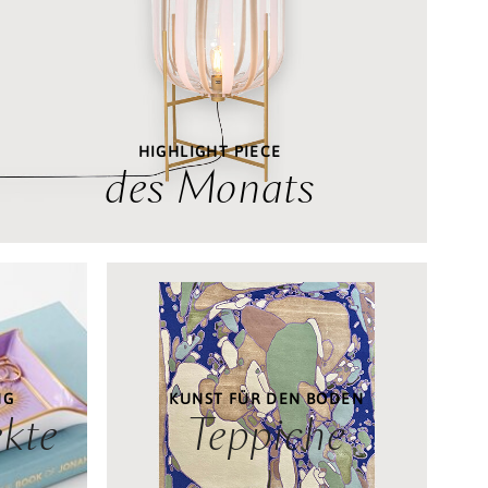
HIGHLIGHT PIECE
des Monats
NG
KUNST FÜR DEN BODEN
kte
Teppiche