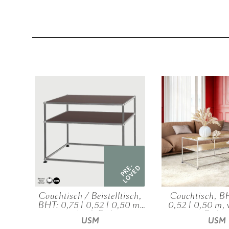
RE-
PRE-
OVED
LOVED
750
Couchtisch / Beistelltisch,
Couchtisch, BH
te)
BHT: 0,75 | 0,52 | 0,50 m,
0,52 | 0,50 m, 
verschied. Farben
Farbe
USM
USM