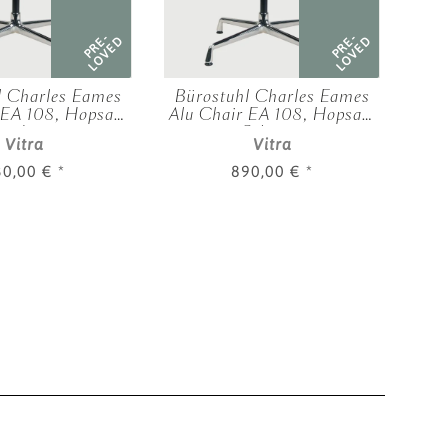
PRE-
PRE-
LOVED
LOVED
l Charles Eames
Bürostuhl Charles Eames
De
 EA 108, Hopsak,
Alu Chair EA 108, Hopsak,
ordeaux
Schwarz
Vitra
Vitra
30,00 €
*
890,00 €
*