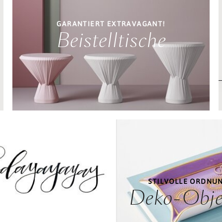
GARANTIERT EXTRAVAGANT!
Beistelltische
STILVOLLE ORDNU
Deko-Obje