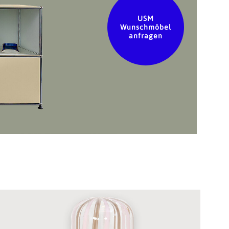
USM
Wunschmöbel
anfragen