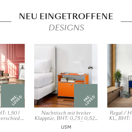
NEU EINGETROFFENE
DESIGNS
PRE-
PRE-
LOVED
LOVED
T: 1,50 |
Nachttisch mit breiter
Regal / H
verschied.
Klapptür, BHT: 0,75 | 0,52 |
KL, BHT: 1
n
0,35 m, verschied. Farben
m, ver
USM