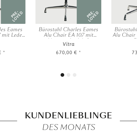
PRE-
PRE-
LOVED
LOVED
les Eames
Bürostuhl Charles Eames
Bürostuh
 mit Leder,
Alu Chair EA 107 mit
Alu Chair
Netzgewebe, Weiß
B
Vitra
 €
*
670,00 €
*
7
KUNDENLIEBLINGE
DES MONATS