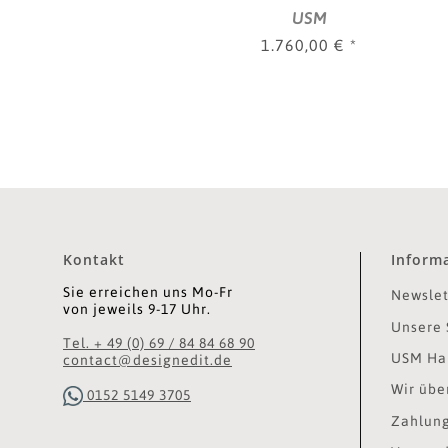
0,35 m, 1 KL, 1 VA,
USM
verschied. Farben
1.760,00 €
*
Kontakt
Inform
Sie erreichen uns Mo-Fr
Newslet
von jeweils 9-17 Uhr.
Unsere 
Tel. + 49 (0) 69 / 84 84 68 90
USM Hal
contact@designedit.de
Wir übe
0152 5149 3705
Zahlung