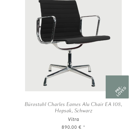
PRE-
LOVED
Bürostuhl Charles Eames Alu Chair EA 108,
Hopsak, Schwarz
Vitra
890,00 €
*