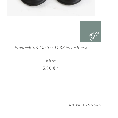
PRE-
LOVED
Einsteckfuß Gleiter D 37 basic black
Vitra
5,90 €
*
Artikel 1 - 9 von 9