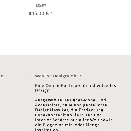
| 0,35 m, verschied. Farben
USM
845,00 €
*
en
Was ist DesignEdit_?
Eine Online-Boutique für individuelles
Design.
Ausgewählte Designer-Möbel und
Accessoires, neue und gebrauchte
Designklassiker, die Entdeckung
unbekannter Manufakturen und
Interior-Schätze aus aller Welt sowie
ein Blogazine mit jeder Menge
Inspiration.