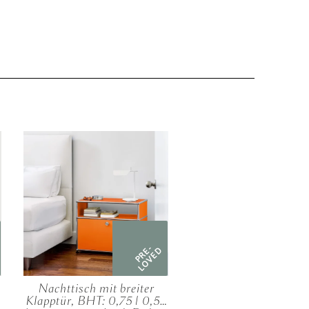
PRE-
LOVED
Nachttisch mit breiter
Klapptür, BHT: 0,75 | 0,52