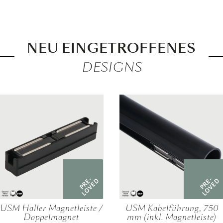
NEU EINGETROFFENES
DESIGNS
PRE-
PRE-
LOVED
LOVED
USM Haller Magnetleiste /
USM Kabelführung, 750
Doppelmagnet
mm (inkl. Magnetleiste)