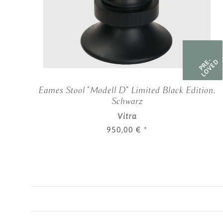
PRE-
LOVED
Eames Stool "Modell D" Limited Black Edition.
Schwarz
Vitra
950,00 €
*