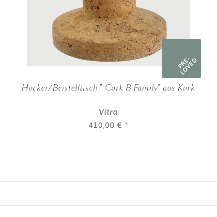
PRE-
LOVED
Hocker/Beistelltisch " Cork B Family" aus Kork
Vitra
410,00 €
*