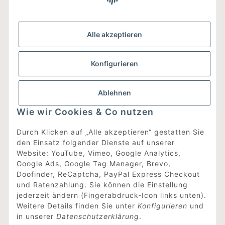
Gesetzliche Informationen
Alle akzeptieren
Was ist DesignEdit_?
Konfigurieren
Eine Online-Boutique für individuelles Design.
Ausgewählte Designer-Möbel und Accessoires, neue und
gebrauchte Designklassiker, die Entdeckung
Ablehnen
unbekannter Manufakturen und Interior-Schätze aus
aller Welt sowie ein Blogazine mit jeder Menge
Wie wir Cookies & Co nutzen
Inspiration.
Für alle, die nach dem Besonderen suchen!
Durch Klicken auf „Alle akzeptieren“ gestatten Sie
den Einsatz folgender Dienste auf unserer
[mehr erfahren]
Website: YouTube, Vimeo, Google Analytics,
Google Ads, Google Tag Manager, Brevo,
Doofinder, ReCaptcha, PayPal Express Checkout
Vertrag widerrufen
und Ratenzahlung. Sie können die Einstellung
jederzeit ändern (Fingerabdruck-Icon links unten).
Weitere Details finden Sie unter
Konfigurieren
und
in unserer
Datenschutzerklärung
.