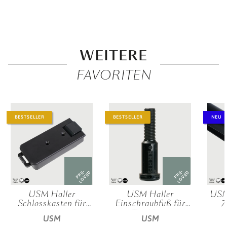
WEITERE
FAVORITEN
BESTSELLER
BESTSELLER
NEU
PRE-
PRE-
LOVED
LOVED
USM Haller
USM Haller
USM
Schlosskasten für
Einschraubfuß für
7
Klappen und
Tischbein
M
USM
USM
Ausziehtüren