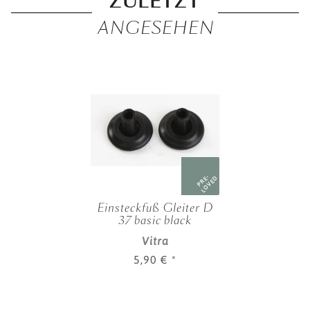
ZULETZT
ANGESEHEN
PRE-
LOVED
Einsteckfuß Gleiter D
37 basic black
Vitra
5,90 €
*