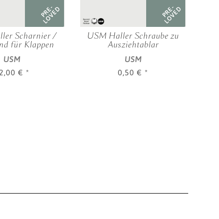
PRE-
PRE-
LOVED
LOVED
er Scharnier /
USM Haller Schraube zu
US
nd für Klappen
Ausziehtablar
USM
USM
2,00 €
*
0,50 €
*