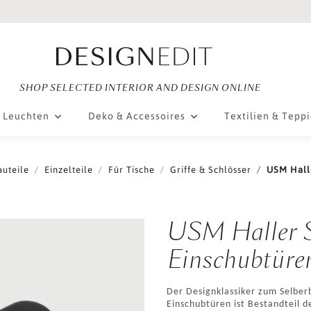
SHOP SELECTED INTERIOR AND DESIGN ONLINE
Leuchten
Deko & Accessoires
Textilien & Tepp
auteile
Einzelteile
Für Tische
Griffe & Schlösser
USM Halle
USM Haller S
Einschubtüre
Der Designklassiker zum Selberb
Einschubtüren ist Bestandteil d