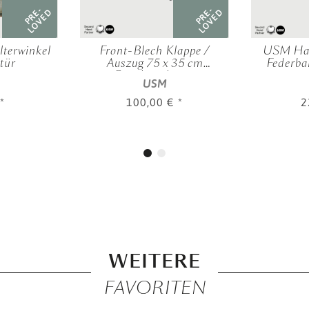
PRE-
PRE-
LOVED
LOVED
terwinkel
Front-Blech Klappe /
USM Hall
tür
Auszug 75 x 35 cm
Federba
Graphitschwarz
USM
*
100,00 €
*
2
WEITERE
FAVORITEN