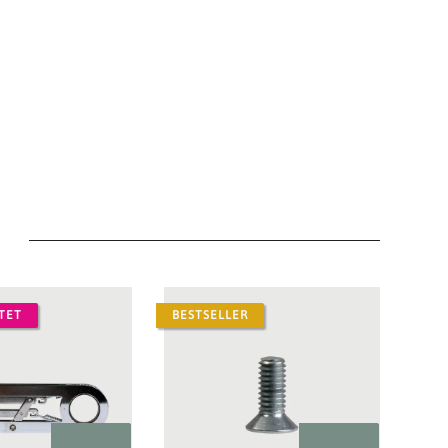
TET
BESTSELLER
BES