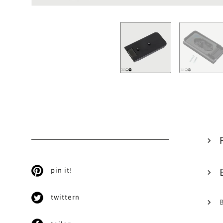
pin it!
twittern