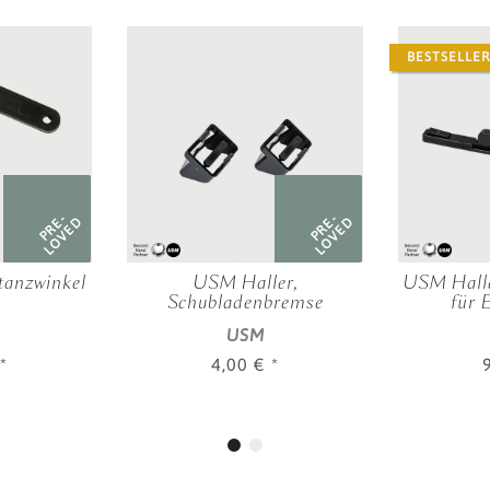
BESTSELLER
PRE-
PRE-
LOVED
LOVED
tanzwinkel
USM Haller,
USM Halle
Schubladenbremse
für 
USM
*
4,00 €
*