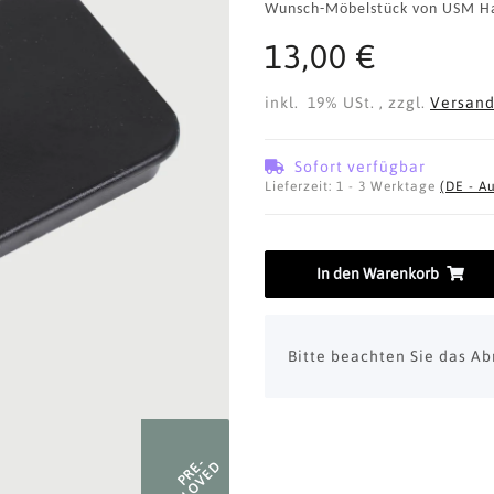
Wunsch-Möbelstück von USM Ha
13,00 €
inkl. 19% USt. , zzgl.
Versan
Sofort verfügbar
Lieferzeit:
1 - 3 Werktage
(DE - A
In den Warenkorb
x
Bitte beachten Sie das Ab
PRE-
LOVED