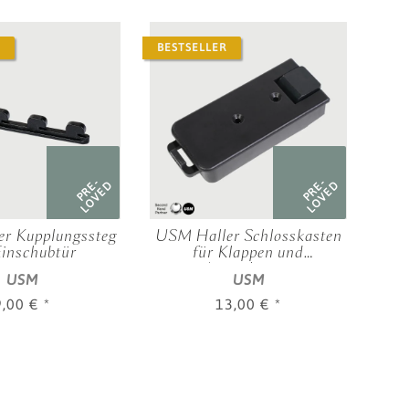
BESTSELLER
NEU
PRE-
PRE-
LOVED
LOVED
r Kupplungssteg
USM Haller Schlosskasten
US
Einschubtür
für Klappen und
mm
Ausziehtüren
USM
USM
9,00 €
*
13,00 €
*