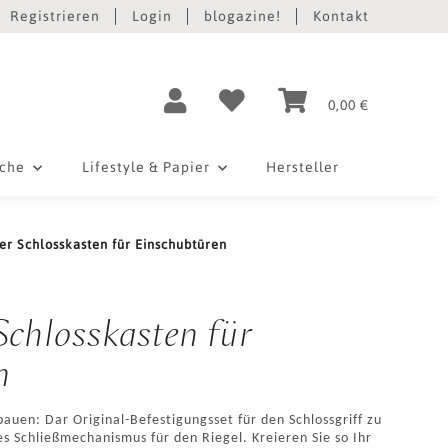
Registrieren
Login
blogazine!
Kontakt
0,00 €
iche
Lifestyle & Papier
Hersteller
r Schlosskasten für Einschubtüren
chlosskasten für
n
auen: Dar Original-Befestigungsset für den Schlossgriff zu
es Schließmechanismus für den Riegel. Kreieren Sie so Ihr