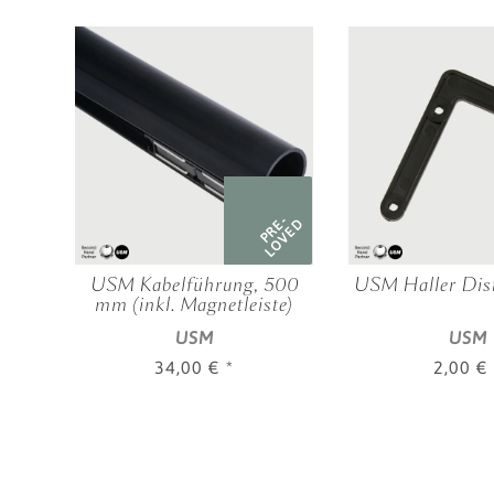
RE-
PRE-
OVED
LOVED
USM Kabelführung, 500
USM Haller Dis
mm (inkl. Magnetleiste)
USM
USM
34,00 €
*
2,00 €