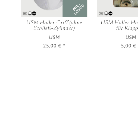
RE-
PRE-
OVED
LOVED
 zu
USM Haller Griff (ohne
USM Haller Hal
Schließ-Zylinder)
für Klapp
USM
USM
25,00 €
*
5,00 €