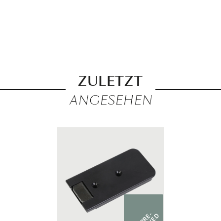
ZULETZT
ANGESEHEN
PRE-