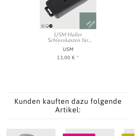
PRE-
LOVED
USM Haller
Schlosskasten für
Klappen und
USM
Ausziehtüren
13,00 €
*
Kunden kauften dazu folgende
Artikel: