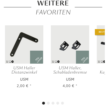
WEITERE
FAVORITEN
BESTS
PRE-
PRE-
LOVED
LOVED
USM Haller
USM Haller,
Distanzwinkel
Schubladenbremse
Kup
USM
USM
2,00 €
*
4,00 €
*