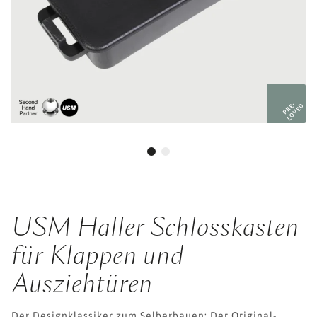
PRE-
LOVED
USM Haller Schlosskasten
für Klappen und
Ausziehtüren
Der Designklassiker zum Selberbauen: Der Original-