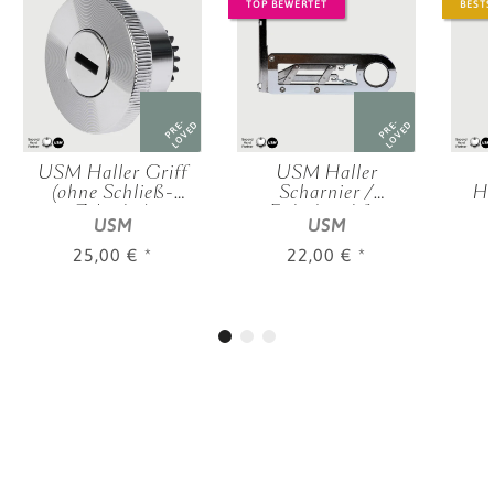
TOP BEWERTET
BESTS
PRE-
PRE-
LOVED
LOVED
USM Haller Griff
USM Haller
(ohne Schließ-
Scharnier /
Ha
Zylinder)
Federband für
USM
USM
Klappen
25,00 €
*
22,00 €
*