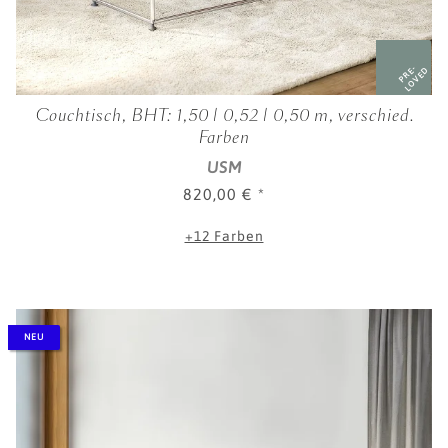
PRE-
LOVED
Couchtisch, BHT: 1,50 | 0,52 | 0,50 m, verschied.
Farben
USM
820,00 €
*
+12 Farben
NEU