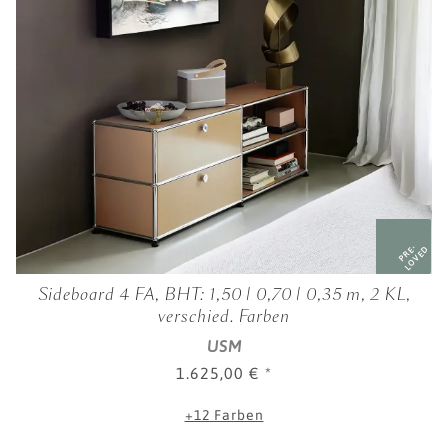
PRE-
LOVED
Sideboard 4 FA, BHT: 1,50 | 0,70 | 0,35 m, 2 KL,
verschied. Farben
USM
1.625,00 €
*
+12 Farben