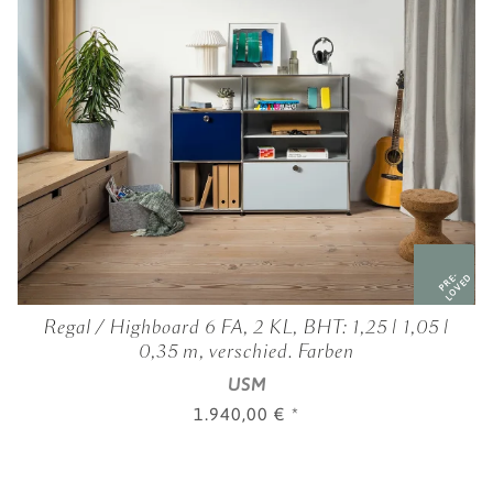
PRE-
LOVED
Regal / Highboard 6 FA, 2 KL, BHT: 1,25 | 1,05 |
0,35 m, verschied. Farben
USM
1.940,00 €
*