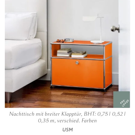
PRE-
LOVED
Nachttisch mit breiter Klapptür, BHT: 0,75 | 0,52 |
0,35 m, verschied. Farben
USM