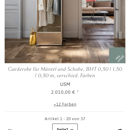
PRE-
LOVED
Garderobe für Mäntel und Schuhe, BHT 0,50 | 1,50
| 0,50 m, verschied. Farben
USM
2.010,00 €
*
+12 Farben
Artikel 1 - 20 von 37
Seite
1