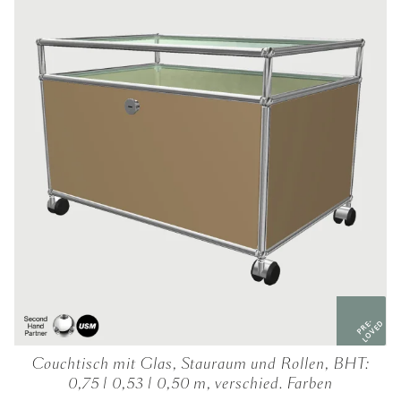
PRE-
LOVED
Couchtisch mit Glas, Stauraum und Rollen, BHT:
0,75 | 0,53 | 0,50 m, verschied. Farben