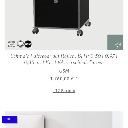
PRE-
LOVED
Schmale Kaffeebar auf Rollen, BHT: 0,50 | 0,97 |
0,35 m, 1 KL, 1 VA, verschied. Farben
USM
1.760,00 €
*
+12 Farben
NEU