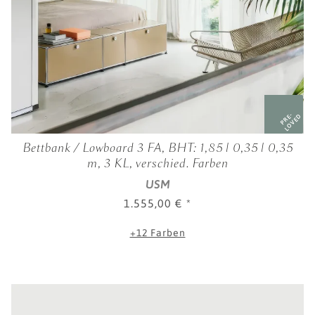
PRE-
LOVED
Bettbank / Lowboard 3 FA, BHT: 1,85 | 0,35 | 0,35
m, 3 KL, verschied. Farben
USM
1.555,00 €
*
+12 Farben