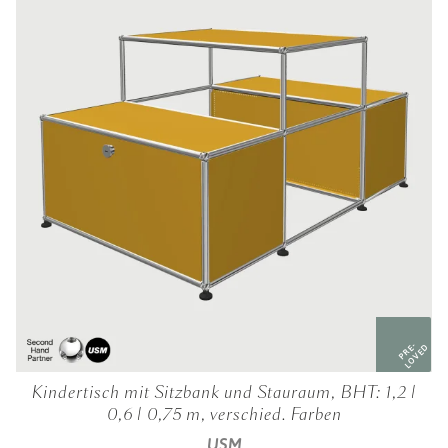
PRE-
LOVED
Kindertisch mit Sitzbank und Stauraum, BHT: 1,2 |
0,6 | 0,75 m, verschied. Farben
USM