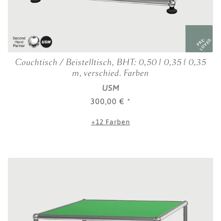
PRE-
LOVED
Couchtisch / Beistelltisch, BHT: 0,50 | 0,35 | 0,35
m, verschied. Farben
USM
300,00 €
*
+12 Farben