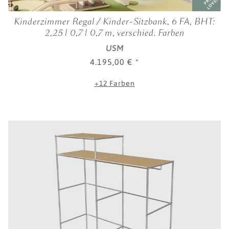
PRE-
LOVED
Kinderzimmer Regal / Kinder-Sitzbank, 6 FA, BHT:
2,25 | 0,7 | 0,7 m, verschied. Farben
USM
4.195,00 €
*
+12 Farben