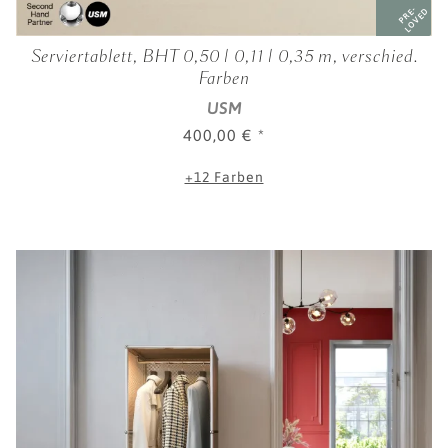
PRE-
LOVED
Serviertablett, BHT 0,50 | 0,11 | 0,35 m, verschied.
Farben
USM
400,00 €
*
+12 Farben