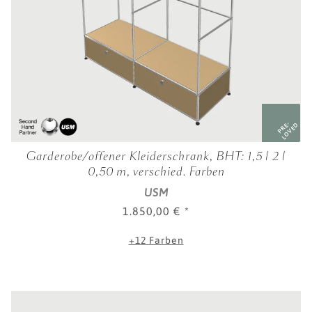
PRE-
LOVED
Garderobe/offener Kleiderschrank, BHT: 1,5 | 2 |
0,50 m, verschied. Farben
USM
1.850,00 €
*
+12 Farben