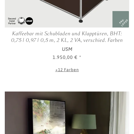
PRE-
LOVED
Kaffeebar mit Schubladen und Klapptüren, BHT:
0,75 | 0,97 | 0,5 m, 2 KL, 2 VA, verschied. Farben
USM
1.950,00 €
*
+12 Farben