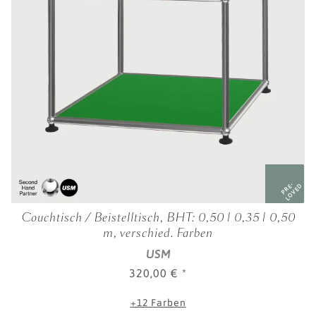
PRE-
LOVED
Couchtisch / Beistelltisch, BHT: 0,50 | 0,35 | 0,50
m, verschied. Farben
USM
320,00 €
*
+12 Farben