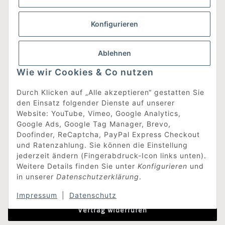
0152 5149 3705
Konfigurieren
Informationen
Ablehnen
Gesetzliche Informationen
Wie wir Cookies & Co nutzen
Was ist DesignEdit_?
Durch Klicken auf „Alle akzeptieren“ gestatten Sie
Eine Online-Boutique für individuelles Design.
den Einsatz folgender Dienste auf unserer
Ausgewählte Designer-Möbel und Accessoires, neue und
Website: YouTube, Vimeo, Google Analytics,
gebrauchte Designklassiker, die Entdeckung
Google Ads, Google Tag Manager, Brevo,
unbekannter Manufakturen und Interior-Schätze aus
Doofinder, ReCaptcha, PayPal Express Checkout
aller Welt sowie ein Blogazine mit jeder Menge
und Ratenzahlung. Sie können die Einstellung
Inspiration.
jederzeit ändern (Fingerabdruck-Icon links unten).
Für alle, die nach dem Besonderen suchen!
Weitere Details finden Sie unter
Konfigurieren
und
in unserer
Datenschutzerklärung
.
[mehr erfahren]
Impressum
|
Datenschutz
Vertrag widerrufen