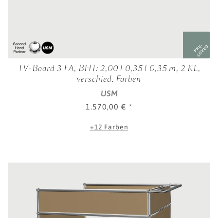
PRE-
LOVED
TV-Board 3 FA, BHT: 2,00 | 0,35 | 0,35 m, 2 KL,
verschied. Farben
USM
1.570,00 €
*
+12 Farben