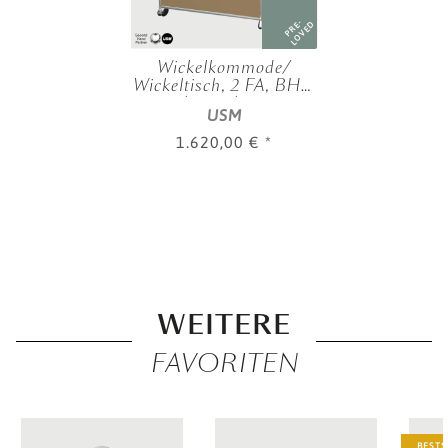
PRE-
LOVED
Wickelkommode/
Wickeltisch, 2 FA, BHT:
0,75 | 0,95 | 0,50 m,
USM
verschied. Farben
1.620,00 €
*
WEITERE
FAVORITEN
BESTS