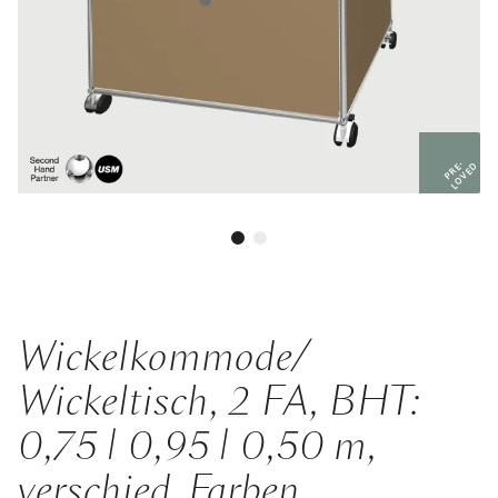
PRE-
LOVED
Wickelkommode/
Wickeltisch, 2 FA, BHT:
0,75 | 0,95 | 0,50 m,
verschied. Farben