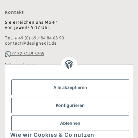
Kontakt
Sie erreichen uns Mo-Fr
von jeweils 9-17 Uhr.
Tel. + 49 (0) 69 / 84 84 68 90
contact@designedit.de
0152 5149 3705
Informationen
Gesetzliche Informationen
Alle akzeptieren
Was ist DesignEdit_?
Konfigurieren
Eine Online-Boutique für individuelles Design.
Ausgewählte Designer-Möbel und Accessoires, neue und
gebrauchte Designklassiker, die Entdeckung
Ablehnen
unbekannter Manufakturen und Interior-Schätze aus
aller Welt sowie ein Blogazine mit jeder Menge
Wie wir Cookies & Co nutzen
Inspiration.