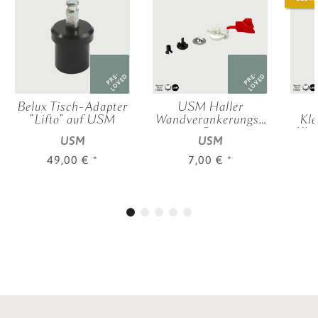
PRE-
PRE-
LOVED
LOVED
Belux Tisch-Adapter
USM Haller
"Lifto" auf USM
Wandverankerungs-
Kle
Set
Kle
USM
USM
49,00 €
*
7,00 €
*