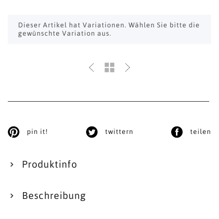
x
Dieser Artikel hat Variationen. Wählen Sie bitte die
gewünschte Variation aus.
pin it!
twittern
teilen
Produktinfo
Beschreibung