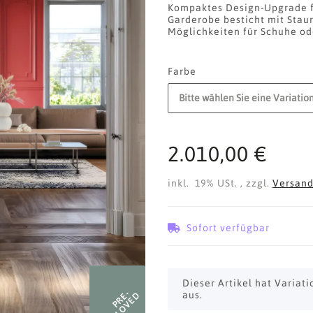
Kompaktes Design-Upgrade fü
Garderobe besticht mit Stau
Möglichkeiten für Schuhe o
Farbe
Bitte wählen Sie eine Variation
2.010,00 €
inkl. 19% USt. , zzgl.
Versan
Sofort verfügbar
x
Dieser Artikel hat Variat
PRE-
aus.
LOVED