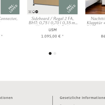
PRE-
PRE-
LOVED
LOVED
onnector,
Sideboard / Regal 2 FA,
Nachtti
d
BHT: 0,75 | 0,70 | 0,35 m,
Klapptür 
2 KL, verschied. Farben
BHT: 0,50
USM
versc
€
*
1.095,00 €
*
8
ationen
Gesetzliche Information