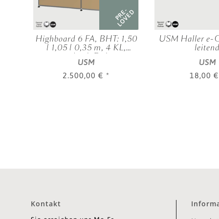
RE-
PRE-
OVED
LOVED
ech,
Highboard 6 FA, BHT: 1,50
USM Haller e-C
,
| 1,05 | 0,35 m, 4 KL,
leiten
verschied. Farben
USM
USM
2.500,00 €
*
18,00 
Kontakt
Inform