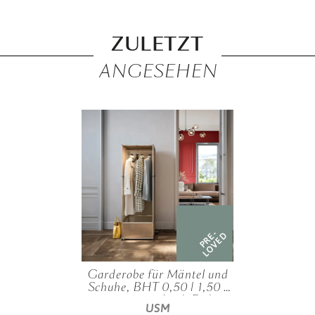
ZULETZT
ANGESEHEN
PRE-
LOVED
Garderobe für Mäntel und
Schuhe, BHT 0,50 | 1,50 |
0,50 m, verschied. Farben
USM