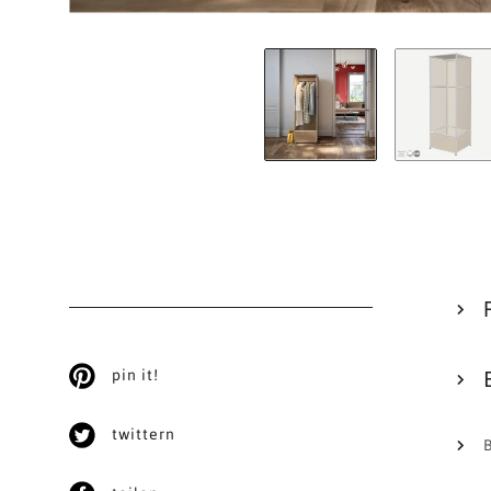
pin it!
twittern