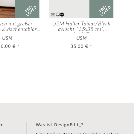
PRE-
PRE-
LOVED
LOVED
sch mit großer
USM Haller Tablar/Blech
USM 
+ Zwischentablar,
gelocht, "35x35 cm",
oh
 | 0,52 | 0,35 m,
verschied. Farben
c
USM
USM
hied. Farben
60,00 €
*
35,00 €
*
en
Was ist DesignEdit_?