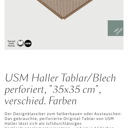
PRE-
LOVED
USM Haller Tablar/Blech
perforiert, "35x35 cm",
verschied. Farben
Der Designklassiker zum Selberbauen oder Austauschen:
Das gebrauchte, perforierte Original-Tablar von USM
Haller lässt sich als luftdurchlässiges