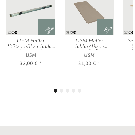
PRE-
PRE-
LOVED
LOVED
USM Haller
USM Haller
Sek
Stützprofil zu Tablar
Tablar/Blech
S
(500 mm)
verkürzt, für "75x35
Hi
USM
USM
cm", verschied.
BHT
Farben
0
32,00 €
*
51,00 €
*
ver