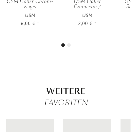
USM Haller Chrom-
USM Haller
US
Kugel
Connector /
St
Konnektor
USM
USM
6,00 €
*
2,00 €
*
WEITERE
FAVORITEN