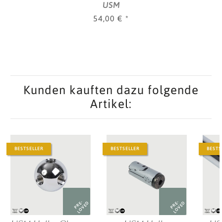
USM
Farben
54,00 €
*
Kunden kauften dazu folgende
Artikel:
BESTSELLER
BESTSELLER
BESTS
PRE-
PRE-
LOVED
LOVED