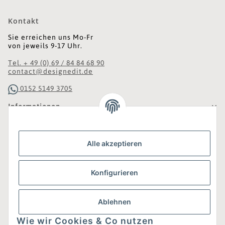
Kontakt
Sie erreichen uns Mo-Fr
von jeweils 9-17 Uhr.
Tel. + 49 (0) 69 / 84 84 68 90
contact@designedit.de
0152 5149 3705
Informationen
Gesetzliche Informationen
Alle akzeptieren
Was ist DesignEdit_?
Konfigurieren
Eine Online-Boutique für individuelles Design.
Ausgewählte Designer-Möbel und Accessoires, neue und
gebrauchte Designklassiker, die Entdeckung
Ablehnen
unbekannter Manufakturen und Interior-Schätze aus
aller Welt sowie ein Blogazine mit jeder Menge
Wie wir Cookies & Co nutzen
Inspiration.