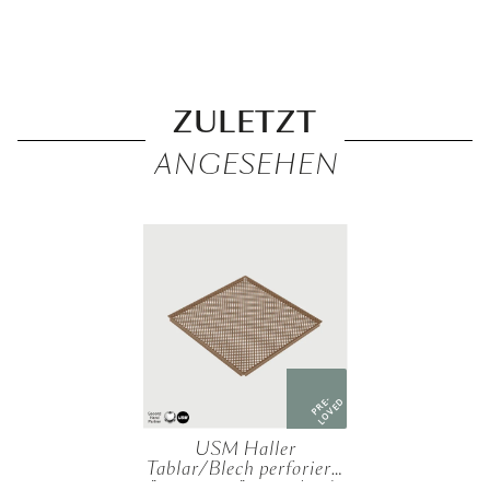
ZULETZT
ANGESEHEN
PRE-
LOVED
USM Haller
Tablar/Blech perforiert,
"35x35 cm", verschied.