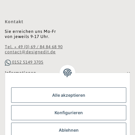
Kontakt
Sie erreichen uns Mo-Fr
von jeweils 9-17 Uhr.
Tel. + 49 (0) 69 / 84 84 68 90
contact@designedit.de
0152 5149 3705
Informationen
Gesetzliche Informationen
Alle akzeptieren
Was ist DesignEdit_?
Konfigurieren
Eine Online-Boutique für individuelles Design.
Ausgewählte Designer-Möbel und Accessoires, neue und
gebrauchte Designklassiker, die Entdeckung
Ablehnen
unbekannter Manufakturen und Interior-Schätze aus