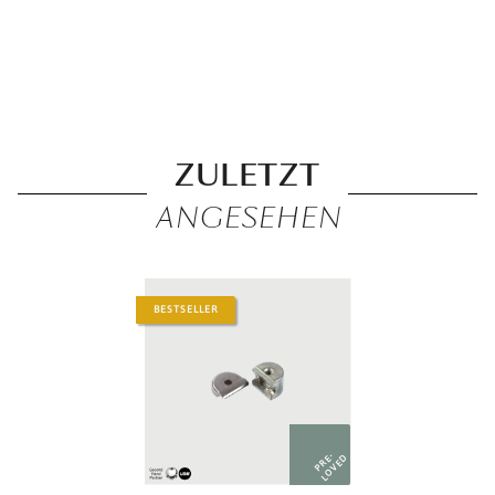
ZULETZT
ANGESEHEN
BESTSELLER
PRE-
LOVED