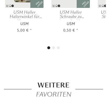
PRE-
PRE-
LOVED
LOVED
USM Haller
USM Haller
US
Halterwinkel für
Schraube zu
St
Klapptür
Ausziehtablar
USM
USM
5,00 €
*
0,50 €
*
WEITERE
FAVORITEN