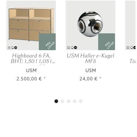
PRE-
PRE-
LOVED
LOVED
Highboard 6 FA,
USM Haller e-Kugel
BHT: 1,50 | 1,05 |
MF8
Tis
0,35 m, 4 KL,
USM
USM
verschied. Farben
2.500,00 €
*
24,00 €
*