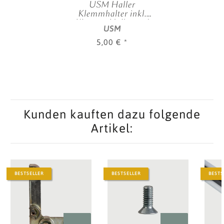
USM Haller
Klemmhalter inkl.
Klemme Halbmond
USM
5,00 €
*
Kunden kauften dazu folgende
Artikel:
BESTSELLER
BESTSELLER
BESTS