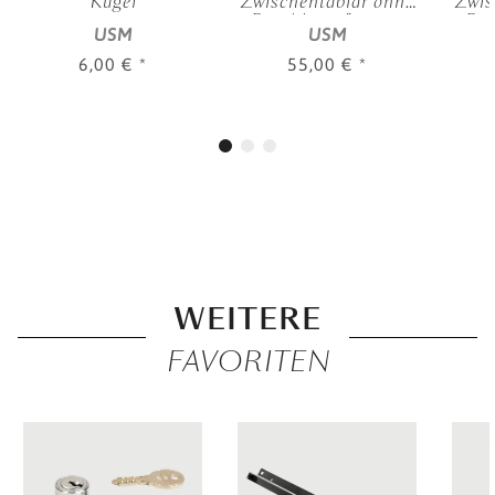
Kugel
Zwischentablar ohne
Zwis
Beschläge, "75x35
Bes
USM
USM
cm", Reinweiß
cm"
6,00 €
*
55,00 €
*
WEITERE
FAVORITEN