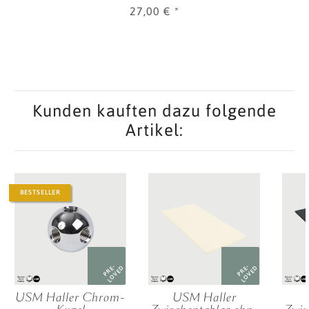
27,00 €
*
Kunden kauften dazu folgende
Artikel:
BESTSELLER
PRE-
PRE-
LOVED
LOVED
USM Haller Chrom-
USM Haller