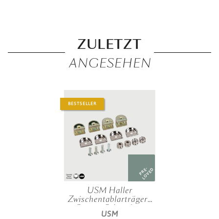
ZULETZT
ANGESEHEN
BESTSELLER
PRE-
LOVED
USM Haller
Zwischentablarträger-
Set mit Schrauben
USM