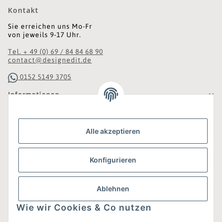
Kontakt
Sie erreichen uns Mo-Fr
von jeweils 9-17 Uhr.
Tel. + 49 (0) 69 / 84 84 68 90
contact@designedit.de
0152 5149 3705
Informationen
Gesetzliche Informationen
Alle akzeptieren
Was ist DesignEdit_?
Konfigurieren
Eine Online-Boutique für individuelles Design.
Ausgewählte Designer-Möbel und Accessoires, neue und
gebrauchte Designklassiker, die Entdeckung
Ablehnen
unbekannter Manufakturen und Interior-Schätze aus
aller Welt sowie ein Blogazine mit jeder Menge
Wie wir Cookies & Co nutzen
Inspiration.