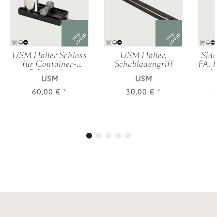
PRE-
PRE-
LOVED
LOVED
USM Haller Schloss
USM Haller,
Side
für Container-
Schubladengriff
FA, 
Schubladen
| 
USM
USM
ver
60,00 €
*
30,00 €
*