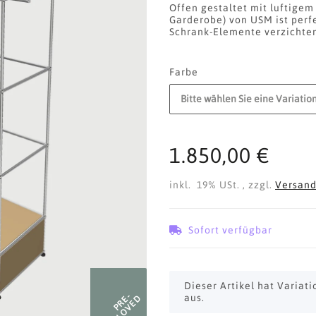
Offen gestaltet mit luftigem
Garderobe) von USM ist perfe
Schrank-Elemente verzichte
Farbe
Bitte wählen Sie eine Variation
1.850,00 €
inkl. 19% USt. , zzgl.
Versan
Sofort verfügbar
x
Dieser Artikel hat Variat
PRE-
aus.
LOVED