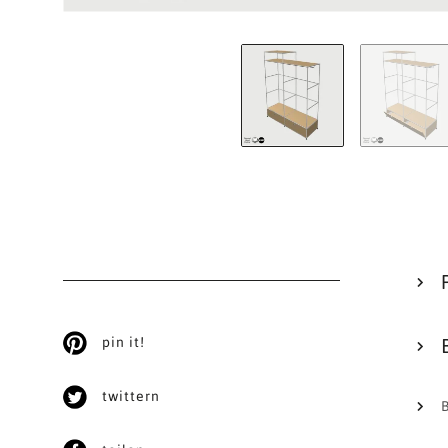
pin it!
twittern