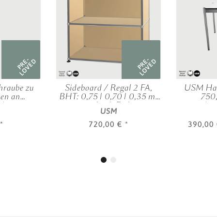
PRE-
PRE-
LOVED
LOVED
hraube zu
Sideboard / Regal 2 FA,
USM Hall
ten an
BHT: 0,75 | 0,70 | 0,35 m,
750,
 Auszügen
verschied. Farben
Aus
USM
*
720,00 €
*
390,00