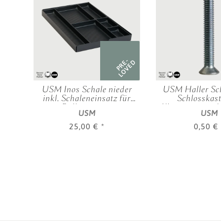
RE-
PRE-
OVED
LOVED
e
USM Inos Schale nieder
USM Haller Sc
iß
inkl. Schaleneinsatz für
Schlosskas
Rollcontainer
Klapptüren und
USM
USM
25,00 €
*
0,50 €