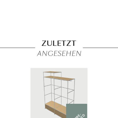
ZULETZT
ANGESEHEN
PRE-