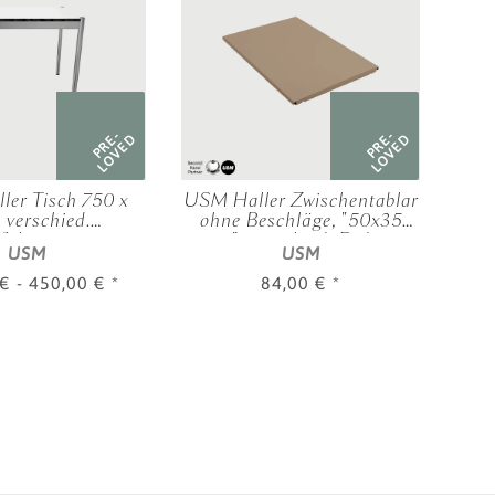
PRE-
PRE-
LOVED
LOVED
er Tisch 750 x
USM Haller Zwischentablar
Schr
 verschied.
ohne Beschläge, "50x35
führungen
cm", verschied. Farben
USM
USM
 € -
450,00 €
*
84,00 €
*