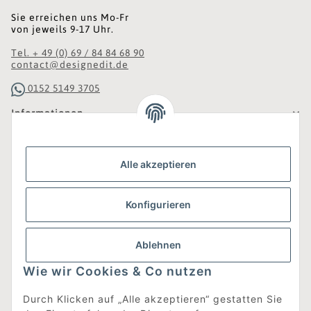
Sie erreichen uns Mo-Fr
von jeweils 9-17 Uhr.
Tel. + 49 (0) 69 / 84 84 68 90
contact@designedit.de
0152 5149 3705
Informationen
Gesetzliche Informationen
Alle akzeptieren
Was ist DesignEdit_?
Konfigurieren
Eine Online-Boutique für individuelles Design.
Ausgewählte Designer-Möbel und Accessoires, neue und
gebrauchte Designklassiker, die Entdeckung
Ablehnen
unbekannter Manufakturen und Interior-Schätze aus
aller Welt sowie ein Blogazine mit jeder Menge
Wie wir Cookies & Co nutzen
Inspiration.
Für alle, die nach dem Besonderen suchen!
Durch Klicken auf „Alle akzeptieren“ gestatten Sie