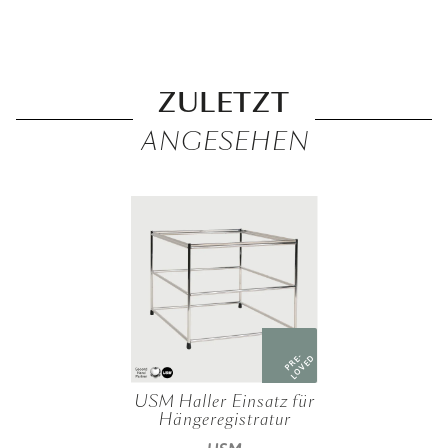
ZULETZT
ANGESEHEN
PRE-
LOVED
USM Haller Einsatz für
Hängeregistratur