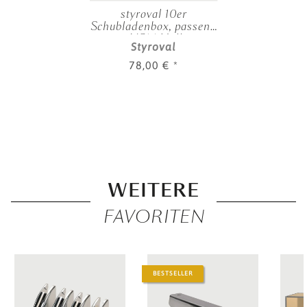
styroval 10er
Schubladenbox, passend
zu USM Haller
Styroval
78,00 €
*
WEITERE
FAVORITEN
BESTSELLER