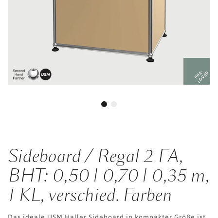
PRE-
LOVED
Sideboard / Regal 2 FA,
BHT: 0,50 | 0,70 | 0,35 m,
1 KL, verschied. Farben
Das ideale USM Haller Sideboard in kompakter Größe ist