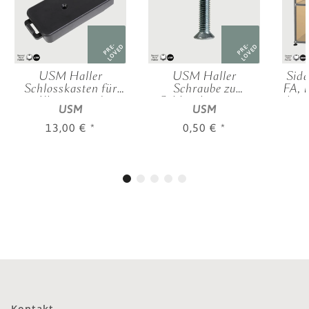
PRE-
PRE-
LOVED
LOVED
USM Haller
USM Haller
Side
Schlosskasten für
Schraube zu
FA, 
Klappen und
Schlosskasten an
| 0,
USM
USM
Ausziehtüren
Einschubtüren
13,00 €
*
0,50 €
*
Kontakt