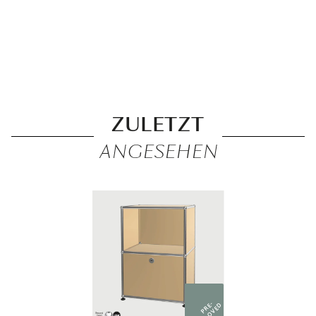
ZULETZT
ANGESEHEN
PRE-
LOVED