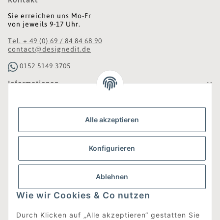
Sie erreichen uns Mo-Fr
von jeweils 9-17 Uhr.
Tel. + 49 (0) 69 / 84 84 68 90
contact@designedit.de
0152 5149 3705
Informationen
Gesetzliche Informationen
Alle akzeptieren
Was ist DesignEdit_?
Konfigurieren
Eine Online-Boutique für individuelles Design.
Ausgewählte Designer-Möbel und Accessoires, neue und
gebrauchte Designklassiker, die Entdeckung
Ablehnen
unbekannter Manufakturen und Interior-Schätze aus
aller Welt sowie ein Blogazine mit jeder Menge
Wie wir Cookies & Co nutzen
Inspiration.
Für alle, die nach dem Besonderen suchen!
Durch Klicken auf „Alle akzeptieren“ gestatten Sie