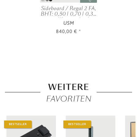
Sideboard / Regal 2 FA,
BHT: 0,50 | 0,70 | 0,35
m, 1 KL, verschied.
USM
Farben
840,00 €
*
WEITERE
FAVORITEN
BESTSELLER
BESTSELLER