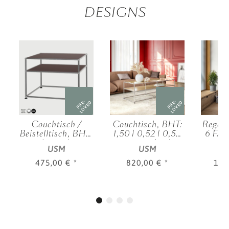
DESIGNS
PRE-
PRE-
D
LOVED
LOVED
Couchtisch /
Couchtisch, BHT:
Regal 
Beistelltisch, BHT:
1,50 | 0,52 | 0,50
6 FA,
|
0,75 | 0,52 | 0,50
m, verschied.
1,25 |
USM
USM
.
m, verschied.
Farben
m, v
Farben
475,00 €
*
820,00 €
*
1.9