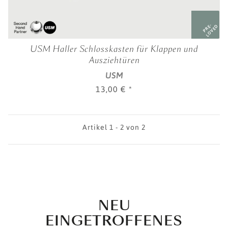
PRE-
LOVED
USM Haller Schlosskasten für Klappen und
Ausziehtüren
USM
13,00 €
*
Artikel 1 - 2 von 2
NEU
EINGETROFFENES