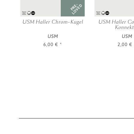
RE-
PRE-
OVED
LOVED
lech
USM Haller Chrom-Kugel
USM Haller Co
ss
Konnekt
USM
USM
6,00 €
*
2,00 €