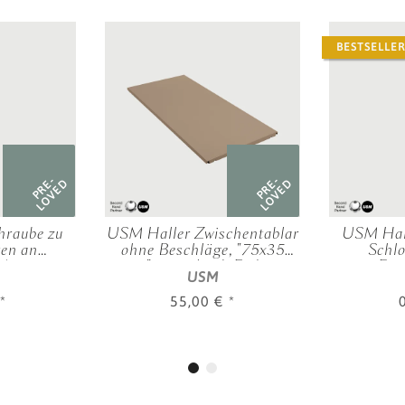
BESTSELLER
PRE-
PRE-
LOVED
LOVED
hraube zu
USM Haller Zwischentablar
USM Hall
ten an
ohne Beschläge, "75x35
Schlo
 Auszügen
cm", verschied. Farben
Ein
USM
*
55,00 €
*