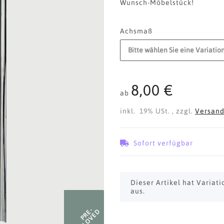
Wunsch-Möbelstück!
Achsmaß
Bitte wählen Sie eine Variation
8,00 €
ab
inkl. 19% USt. , zzgl.
Versan
Sofort verfügbar
x
Dieser Artikel hat Variat
aus.
PRE-
LOVED