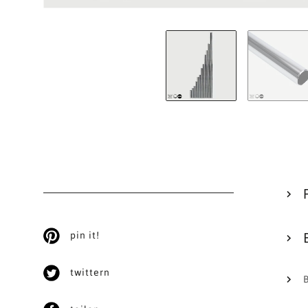
pin it!
twittern