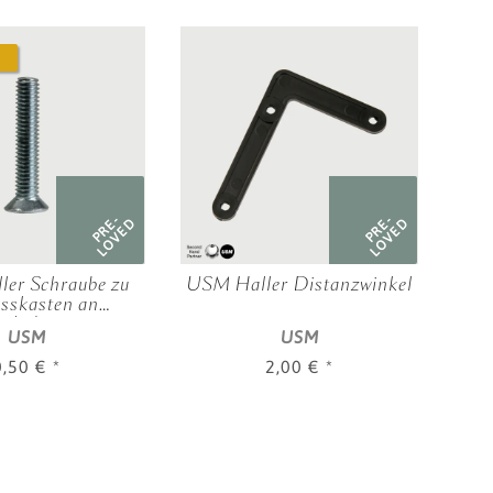
PRE-
PRE-
LOVED
LOVED
er Schraube zu
USM Haller Distanzwinkel
USM 
sskasten an
oh
schubtüren
c
USM
USM
0,50 €
*
2,00 €
*