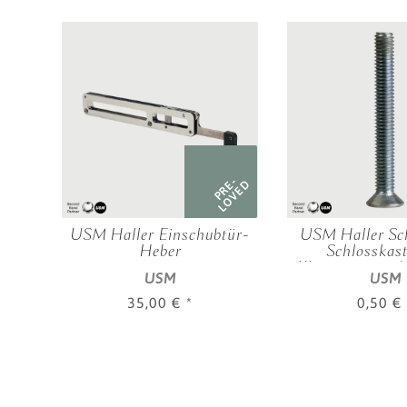
RE-
PRE-
OVED
LOVED
gung
USM Haller Einschubtür-
USM Haller Sc
el
Heber
Schlosskas
Klapptüren und
USM
USM
35,00 €
*
0,50 €