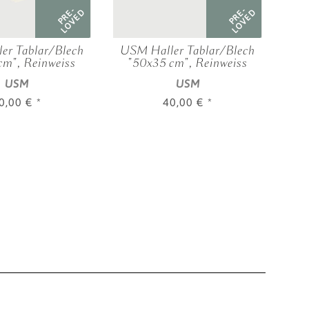
PRE-
PRE-
LOVED
LOVED
er Tablar/Blech
USM Haller Tablar/Blech
USM
cm", Reinweiss
"50x35 cm", Reinweiss
"
USM
USM
0,00 €
*
40,00 €
*