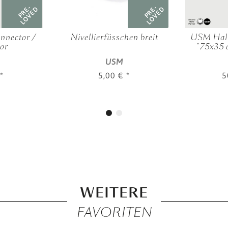
PRE-
PRE-
LOVED
LOVED
nnector /
Nivellierfüsschen breit
USM Hall
or
"75x35 
USM
*
5,00 €
*
5
WEITERE
FAVORITEN