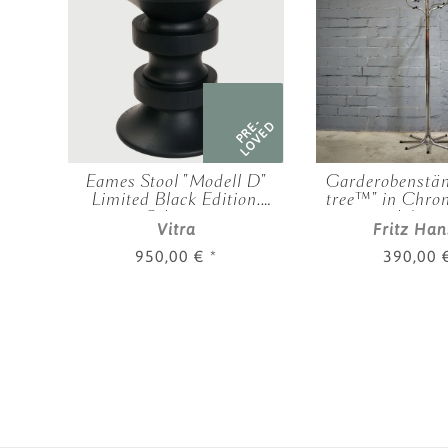
RE-
PRE-
OVED
LOVED
ablar
Eames Stool "Modell D"
Garderobenstän
x35
Limited Black Edition.
tree™" in Chro
en
Schwarz
Werne
Vitra
Fritz Ha
950,00 €
*
390,00