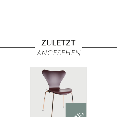
ZULETZT
ANGESEHEN
PRE-