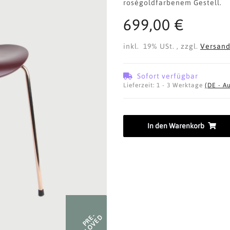
roségoldfarbenem Gestell.
699,00 €
inkl. 19% USt. , zzgl.
Versan
Sofort verfügbar
Lieferzeit:
1 - 3 Werktage
(DE - A
In den Warenkorb
PRE-
LOVED