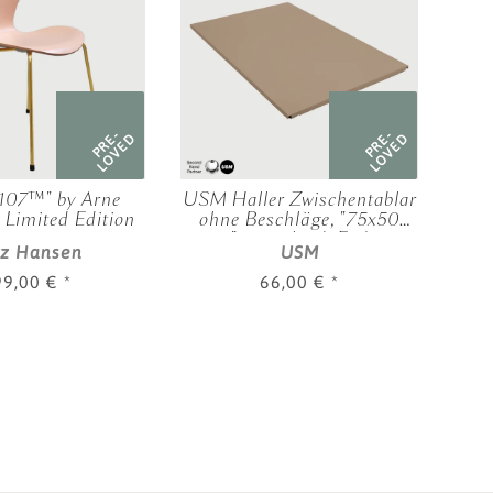
PRE-
PRE-
LOVED
LOVED
3107™" by Arne
USM Haller Zwischentablar
USM
 Limited Edition
ohne Beschläge, "75x50
cm", verschied. Farben
tz Hansen
USM
99,00 €
*
66,00 €
*