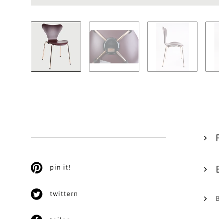
pin it!
twittern