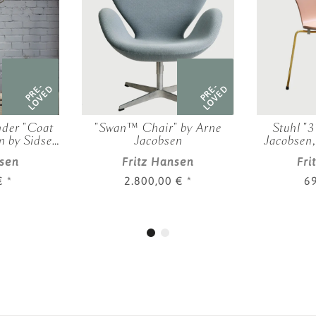
PRE-
PRE-
LOVED
LOVED
der "Coat
"Swan™ Chair" by Arne
Stuhl "
m by Sidse
Jacobsen
Jacobsen,
r
nsen
Fritz Hansen
Fri
 €
*
2.800,00 €
*
6