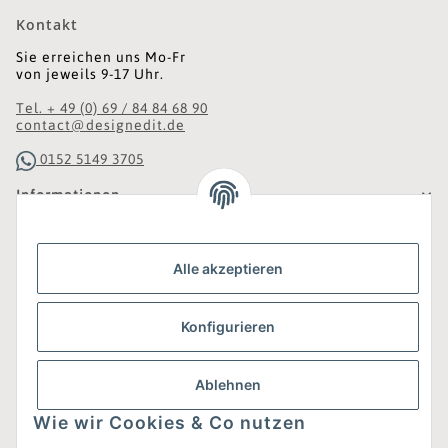
Kontakt
Sie erreichen uns Mo-Fr
von jeweils 9-17 Uhr.
Tel. + 49 (0) 69 / 84 84 68 90
contact@designedit.de
0152 5149 3705
Informationen
Gesetzliche Informationen
Alle akzeptieren
Was ist DesignEdit_?
Konfigurieren
Eine Online-Boutique für individuelles Design.
Ausgewählte Designer-Möbel und Accessoires, neue und
gebrauchte Designklassiker, die Entdeckung
Ablehnen
unbekannter Manufakturen und Interior-Schätze aus
aller Welt sowie ein Blogazine mit jeder Menge
Wie wir Cookies & Co nutzen
Inspiration.