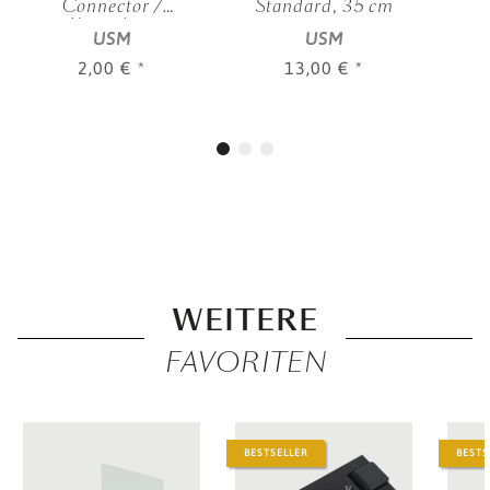
Connector /
Standard, 35 cm
Konnektor
USM
USM
2,00 €
*
13,00 €
*
WEITERE
FAVORITEN
BESTSELLER
BESTS