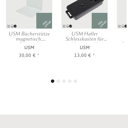
PRE-
PRE-
LOVED
LOVED
USM Bücherstütze
USM Haller
magnetisch,
Schlosskasten für
Reinweiß
Klappen und
Sc
USM
USM
Ausziehtüren
E
30,00 €
*
13,00 €
*