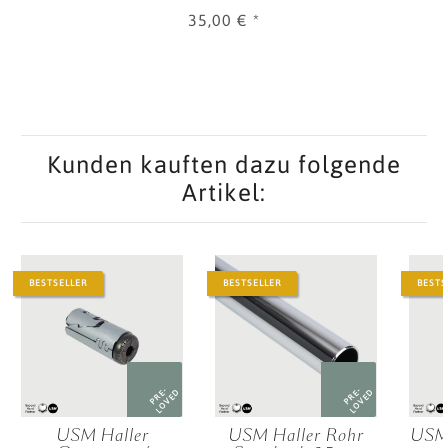
35,00 €
*
Kunden kauften dazu folgende
Artikel:
BESTSELLER
BESTSELLER
BESTS
PRE-
PRE-
LOVED
LOVED
USM Haller
USM Haller Rohr
USM 