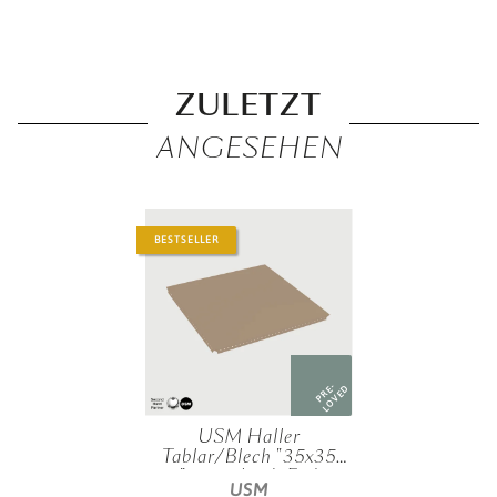
ZULETZT
ANGESEHEN
BESTSELLER
PRE-
LOVED
USM Haller
Tablar/Blech "35x35
cm", verschied. Farben
USM