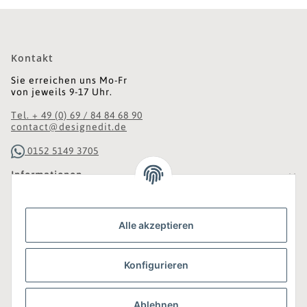
Kontakt
Sie erreichen uns Mo-Fr
von jeweils 9-17 Uhr.
Tel. + 49 (0) 69 / 84 84 68 90
contact@designedit.de
0152 5149 3705
Informationen
Gesetzliche Informationen
Alle akzeptieren
Was ist DesignEdit_?
Konfigurieren
Eine Online-Boutique für individuelles Design.
Ausgewählte Designer-Möbel und Accessoires, neue und
gebrauchte Designklassiker, die Entdeckung
Ablehnen