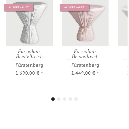
AUSVERKAUFT
AUSVERKAUFT
Porzellan-
Porzellan-
Beistelltisch
Beistelltisch
"Plisago", 52 cm,
"Plisago", 42 cm,
"Pl
Fürstenberg
Fürstenberg
Weiß
Rosé
1.690,00 €
*
1.449,00 €
*