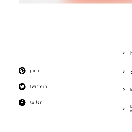
pin it!
twittern
teilen