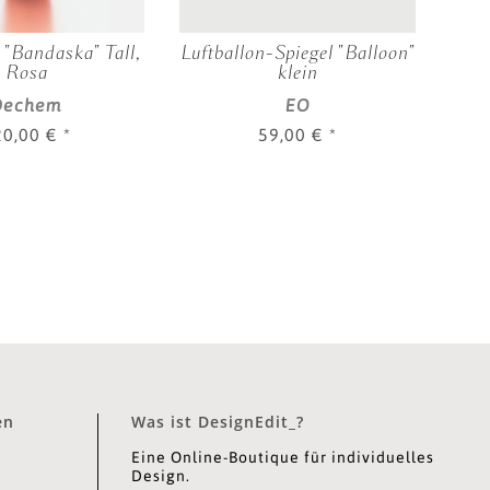
"Bandaska" Tall,
Luftballon-Spiegel "Balloon"
Rosa
klein
"
Dechem
EO
S
20,00 €
*
59,00 €
*
en
Was ist DesignEdit_?
Eine Online-Boutique für individuelles
Design.