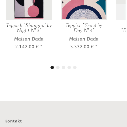
Teppich "Shanghai by
Teppich "Seoul by
Night N°3"
Day N°4"
"B
Maison Dada
Maison Dada
2.142,00 €
*
3.332,00 €
*
Kontakt