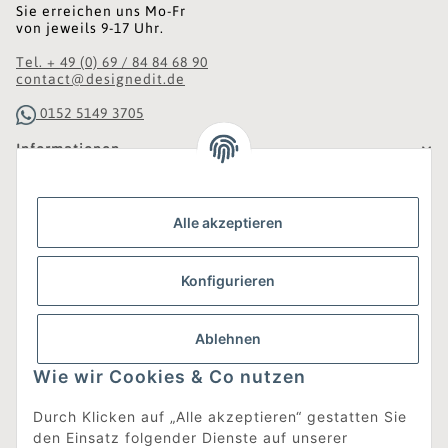
Sie erreichen uns Mo-Fr
von jeweils 9-17 Uhr.
Tel. + 49 (0) 69 / 84 84 68 90
contact@designedit.de
0152 5149 3705
Informationen
Gesetzliche Informationen
Alle akzeptieren
Was ist DesignEdit_?
Konfigurieren
Eine Online-Boutique für individuelles Design.
Ausgewählte Designer-Möbel und Accessoires, neue und
gebrauchte Designklassiker, die Entdeckung
Ablehnen
unbekannter Manufakturen und Interior-Schätze aus
aller Welt sowie ein Blogazine mit jeder Menge
Wie wir Cookies & Co nutzen
Inspiration.
Für alle, die nach dem Besonderen suchen!
Durch Klicken auf „Alle akzeptieren“ gestatten Sie
den Einsatz folgender Dienste auf unserer
[mehr erfahren]