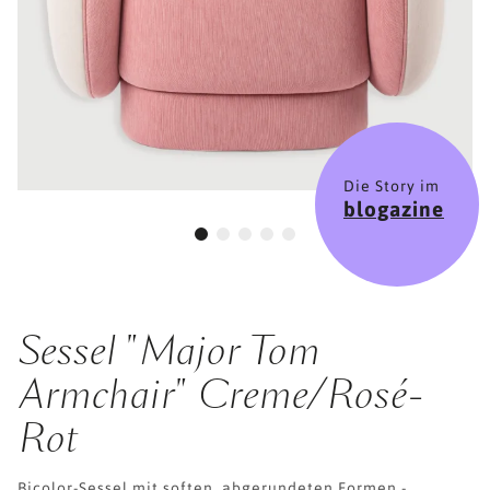
Die Story im
blogazine
Sessel "Major Tom
Armchair" Creme/Rosé-
Rot
Bicolor-Sessel mit soften, abgerundeten Formen -