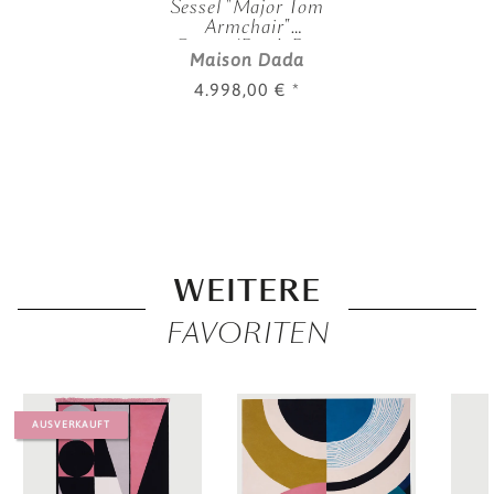
Sessel "Major Tom
Armchair"
Creme/Rosé-Rot
Maison Dada
4.998,00 €
*
WEITERE
FAVORITEN
AUSVERKAUFT