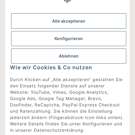
Gesetzliche Informationen
Alle akzeptieren
Was ist DesignEdit_?
Konfigurieren
Eine Online-Boutique für individuelles Design.
Ausgewählte Designer-Möbel und Accessoires, neue und
gebrauchte Designklassiker, die Entdeckung
Ablehnen
unbekannter Manufakturen und Interior-Schätze aus
aller Welt sowie ein Blogazine mit jeder Menge
Wie wir Cookies & Co nutzen
Inspiration.
Für alle, die nach dem Besonderen suchen!
Durch Klicken auf „Alle akzeptieren“ gestatten Sie
den Einsatz folgender Dienste auf unserer
[mehr erfahren]
Website: YouTube, Vimeo, Google Analytics,
Google Ads, Google Tag Manager, Brevo,
Doofinder, ReCaptcha, PayPal Express Checkout
Vertrag widerrufen
und Ratenzahlung. Sie können die Einstellung
jederzeit ändern (Fingerabdruck-Icon links unten).
Weitere Details finden Sie unter
Konfigurieren
und
in unserer
Datenschutzerklärung
.