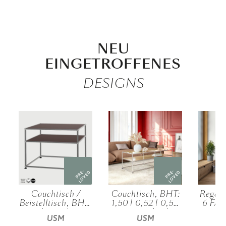
NEU
EINGETROFFENES
DESIGNS
PRE-
PRE-
D
LOVED
LOVED
Couchtisch /
Couchtisch, BHT:
Regal 
Beistelltisch, BHT:
1,50 | 0,52 | 0,50
6 FA,
|
0,75 | 0,52 | 0,50
m, verschied.
1,25 |
USM
USM
.
m, verschied.
Farben
m, v