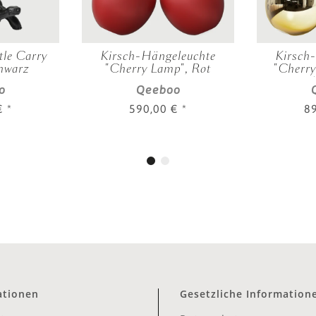
tle Carry
Kirsch-Hängeleuchte
Kirsch
chwarz
"Cherry Lamp", Rot
"Cherry
o
Qeeboo
 €
*
590,00 €
*
8
ationen
Gesetzliche Information