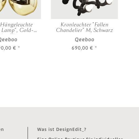
-Hängeleuchte
Kronleuchter "Fallen
S
 Lamp", Gold-
Chandelier" M, Schwarz
Metallic
Qeeboo
Qeeboo
90,00 €
*
690,00 €
*
en
Was ist DesignEdit_?