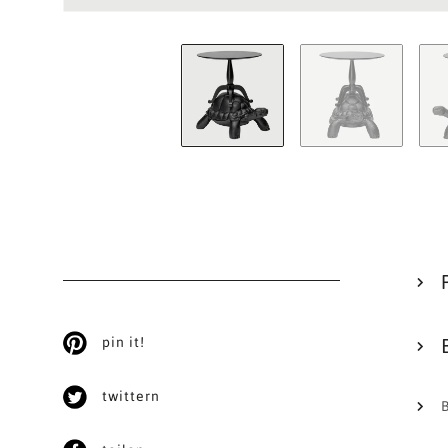
pin it!
twittern