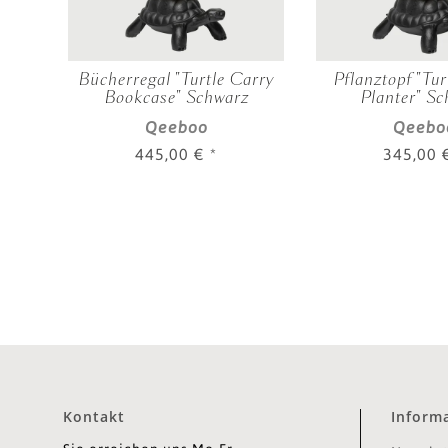
te
Bücherregal "Turtle Carry
Pflanztopf "Tur
Bookcase" Schwarz
Planter" S
Qeeboo
Qeebo
445,00 €
*
345,00
Kontakt
Inform