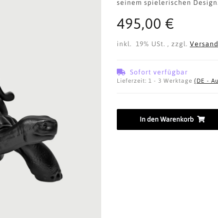
seinem spielerischen Design
495,00 €
inkl. 19% USt. , zzgl.
Versan
Sofort verfügbar
Lieferzeit:
1 - 3 Werktage
(DE - A
In den Warenkorb