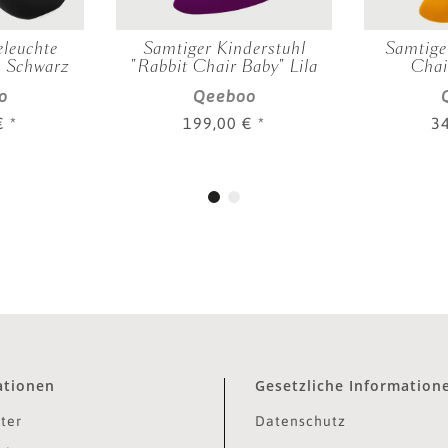
leuchte
Samtiger Kinderstuhl
Samtige
, Schwarz
"Rabbit Chair Baby" Lila
Chai
o
Qeeboo
 €
*
199,00 €
*
3
ationen
Gesetzliche Information
ter
Datenschutz