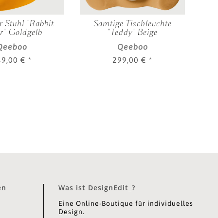
r Stuhl "Rabbit
Samtige Tischleuchte
Pf
r" Goldgelb
"Teddy" Beige
Qeeboo
Qeeboo
49,00 €
*
299,00 €
*
en
Was ist DesignEdit_?
Eine Online-Boutique für individuelles
Design.