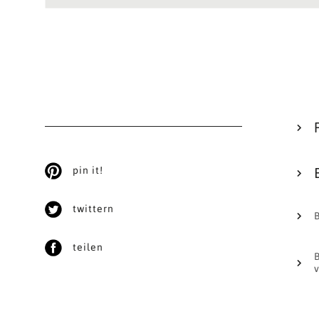
pin it!
twittern
teilen