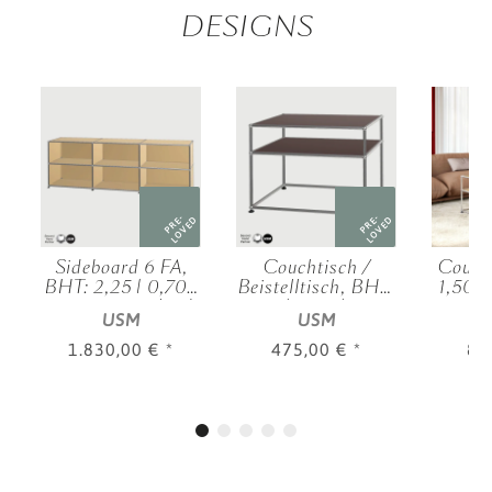
DESIGNS
PRE-
PRE-
D
LOVED
LOVED
Sideboard 6 FA,
Couchtisch /
Couch
BHT: 2,25 | 0,70 |
Beistelltisch, BHT:
1,50 |
|
0,35 m, verschied.
0,75 | 0,52 | 0,50
m, v
USM
USM
.
Farben
m, verschied.
Farben
1.830,00 €
*
475,00 €
*
82