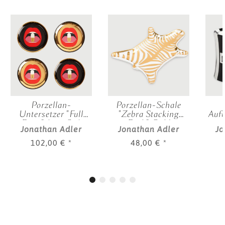
Porzellan-
Porzellan-Schale
Untersetzer "Full
"Zebra Stacking
Auf
Dose" (4er-Set)
Dish" Gold
Jonathan Adler
Jonathan Adler
Jo
102,00 €
*
48,00 €
*