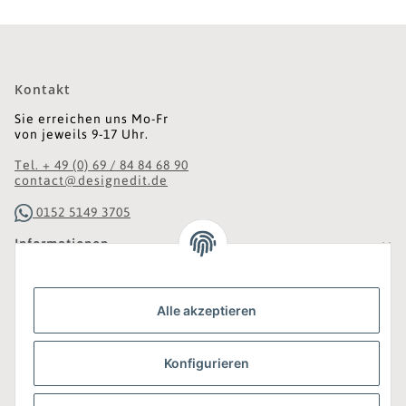
Kontakt
Sie erreichen uns Mo-Fr
von jeweils 9-17 Uhr.
Tel. + 49 (0) 69 / 84 84 68 90
contact@designedit.de
0152 5149 3705
Informationen
Gesetzliche Informationen
Alle akzeptieren
Was ist DesignEdit_?
Konfigurieren
Eine Online-Boutique für individuelles Design.
Ausgewählte Designer-Möbel und Accessoires, neue und