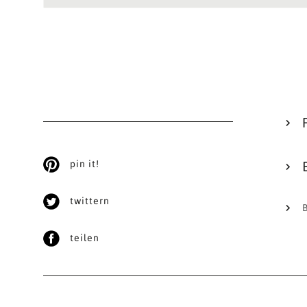
pin it!
twittern
teilen