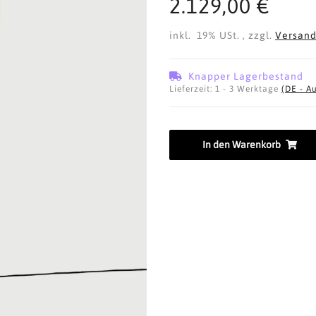
2.129,00 €
inkl. 19% USt. , zzgl.
Versan
Knapper Lagerbestand
Lieferzeit:
1 - 3 Werktage
(DE - A
In den Warenkorb