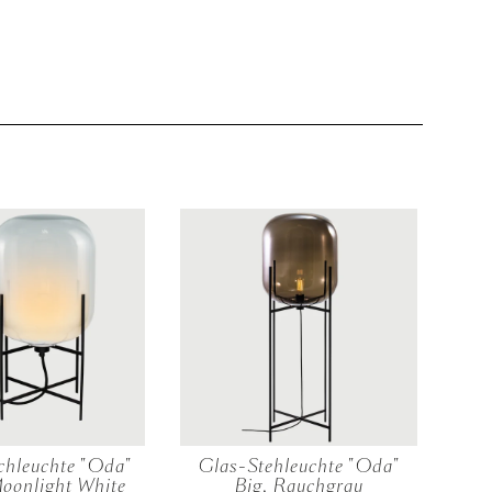
chleuchte "Oda"
Glas-Stehleuchte "Oda"
Gl
oonlight White
Big, Rauchgrau