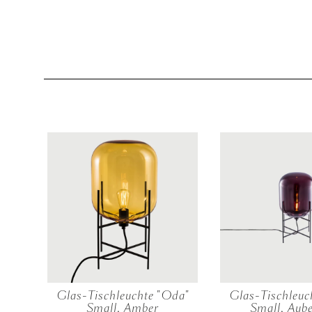
Oda
Glas-Tischleuchte "Oda"
Glas-Tischleuc
rone
Small, Amber
Small, Aub