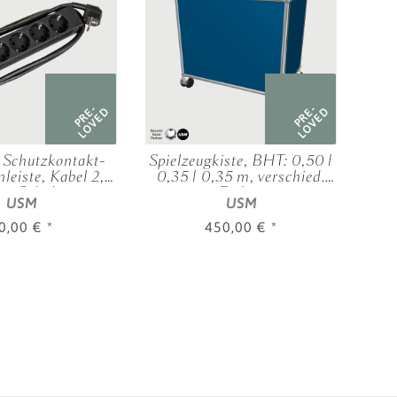
PRE-
PRE-
LOVED
LOVED
Schutzkontakt-
Spielzeugkiste, BHT: 0,50 |
Rol
leiste, Kabel 2,5
0,35 | 0,35 m, verschied.
BHT
it Schalter
Farben
USM
USM
0,00 €
*
450,00 €
*