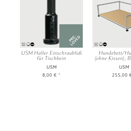
RE-
PRE-
OVED
LOVED
lech
USM Haller Einschraubfuß
Hundebett/Hu
,
für Tischbein
(ohne Kissen), B
0,17 | 0,50 m, 
USM
USM
Farbe
8,00 €
*
255,00