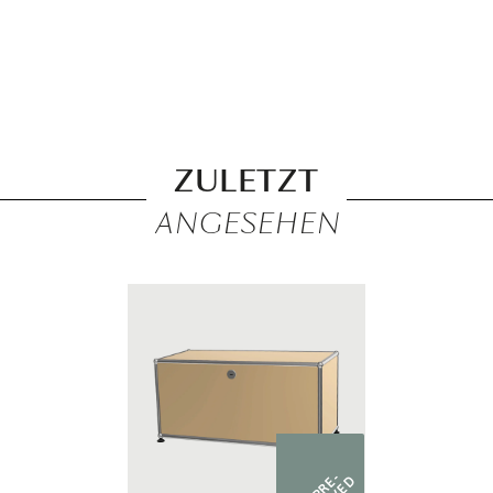
ZULETZT
ANGESEHEN
PRE-