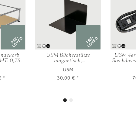
PRE-
PRE-
LOVED
LOVED
ndekorb
USM Bücherstütze
USM 4er 
HT: 0,75 |
magnetisch,
Steckdosen
verschied.
Graphitschwarz
m, m
USM
n
 €
*
30,00 €
*
7