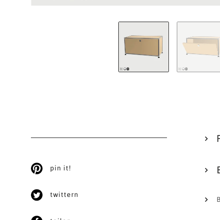
pin it!
twittern