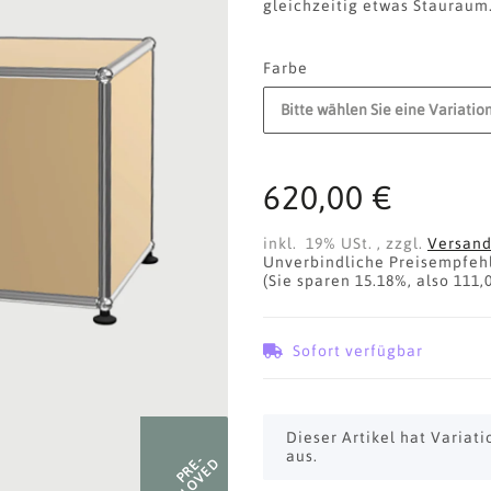
gleichzeitig etwas Stauraum.
Farbe
Bitte wählen Sie eine Variation
620,00 €
inkl. 19% USt. , zzgl.
Versan
Unverbindliche Preisempfehl
(Sie sparen
15.18%
, also
111,
Sofort verfügbar
x
Dieser Artikel hat Variat
aus.
PRE-
LOVED