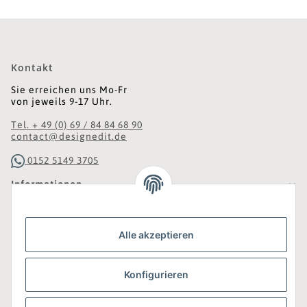
Kontakt
Sie erreichen uns Mo-Fr
von jeweils 9-17 Uhr.
Tel. + 49 (0) 69 / 84 84 68 90
contact@designedit.de
0152 5149 3705
Informationen
Gesetzliche Informationen
Alle akzeptieren
Was ist DesignEdit_?
Konfigurieren
Eine Online-Boutique für individuelles Design.
Ausgewählte Designer-Möbel und Accessoires, neue und