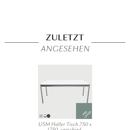
ZULETZT
ANGESEHEN
PRE-
LOVED
USM Haller Tisch 750 x
1750, verschied.