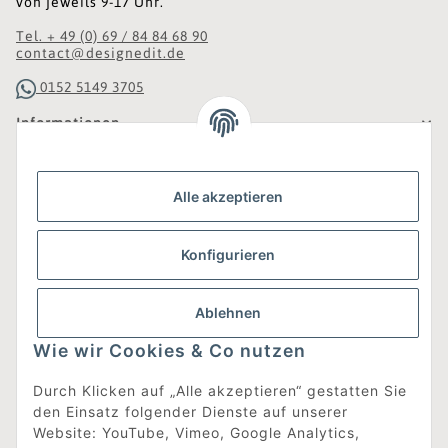
von jeweils 9-17 Uhr.
Tel. + 49 (0) 69 / 84 84 68 90
contact@designedit.de
0152 5149 3705
Informationen
Gesetzliche Informationen
Alle akzeptieren
Was ist DesignEdit_?
Konfigurieren
Eine Online-Boutique für individuelles Design.
Ausgewählte Designer-Möbel und Accessoires, neue und
gebrauchte Designklassiker, die Entdeckung
Ablehnen
unbekannter Manufakturen und Interior-Schätze aus
aller Welt sowie ein Blogazine mit jeder Menge
Wie wir Cookies & Co nutzen
Inspiration.
Für alle, die nach dem Besonderen suchen!
Durch Klicken auf „Alle akzeptieren“ gestatten Sie
den Einsatz folgender Dienste auf unserer
[mehr erfahren]
Website: YouTube, Vimeo, Google Analytics,