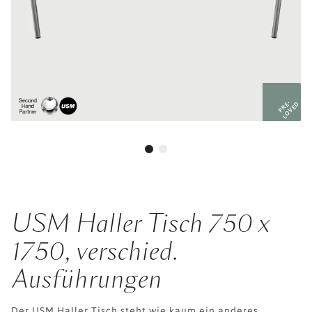
PRE-
LOVED
USM Haller Tisch 750 x
1750, verschied.
Ausführungen
Der USM Haller Tisch steht wie kaum ein anderes