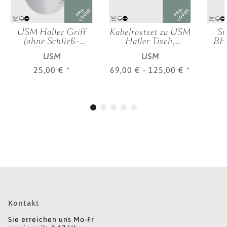
PRE-
PRE-
LOVED
LOVED
USM Haller Griff
Kabelrostset zu USM
Si
(ohne Schließ-
Haller Tisch,
BHT
Zylinder)
verschied. Größen
0,3
USM
USM
25,00 €
*
69,00 € -
125,00 €
*
Kontakt
Sie erreichen uns Mo-Fr