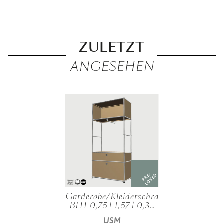
ZULETZT
ANGESEHEN
PRE-
LOVED
Garderobe/Kleiderschrank,
BHT 0,75 | 1,57 | 0,35
m, verschied. Farben
USM