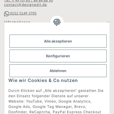
Tel. + 49 (0) 69 / 84 84 68 90
contact@designedit.de
0152 5149 3705
Informationen
Gesetzliche Informationen
Alle akzeptieren
Was ist DesignEdit_?
Konfigurieren
Eine Online-Boutique für individuelles Design.
Ausgewählte Designer-Möbel und Accessoires, neue und
gebrauchte Designklassiker, die Entdeckung
Ablehnen
unbekannter Manufakturen und Interior-Schätze aus
aller Welt sowie ein Blogazine mit jeder Menge
Wie wir Cookies & Co nutzen
Inspiration.
Für alle, die nach dem Besonderen suchen!
Durch Klicken auf „Alle akzeptieren“ gestatten Sie
den Einsatz folgender Dienste auf unserer
[mehr erfahren]
Website: YouTube, Vimeo, Google Analytics,
Google Ads, Google Tag Manager, Brevo,
Doofinder, ReCaptcha, PayPal Express Checkout