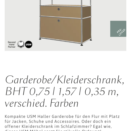
PRE-
LOVED
Garderobe/Kleiderschrank,
BHT 0,75 | 1,57 | 0,35 m,
verschied. Farben
Kompakte USM Haller Garderobe für den Flur mit Platz
für Jacken, Schuhe und Accessoires. Oder doch ein
offener Kleiderschrank im Schlafzimmer? Egal wie,