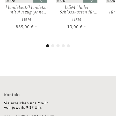
Hundebett/Hundekorb
USM Haller
mit Auszug (ohne
Schlosskasten für
Tür
Kissen), BHT: 0,75 |
Einschubtüren
Gle
USM
USM
0,32 | 0,50 m,
verschied. Farben
885,00 €
*
13,00 €
*
Kontakt
Sie erreichen uns Mo-Fr
von jeweils 9-17 Uhr.