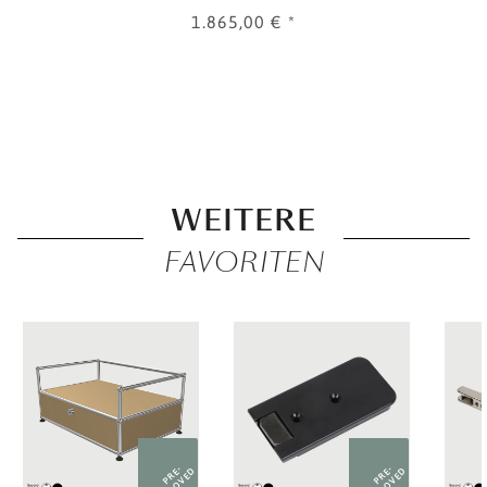
1.865,00 €
*
WEITERE
FAVORITEN
PRE-
PRE-
LOVED
LOVED