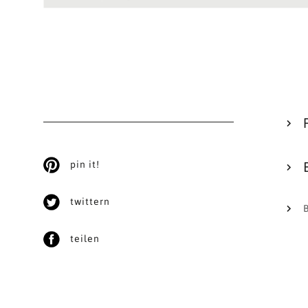
pin it!
twittern
teilen