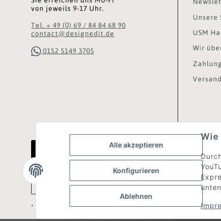
Newslet
von jeweils 9-17 Uhr.
Unsere 
Tel. + 49 (0) 69 / 84 84 68 90
USM Hal
contact@designedit.de
Wir übe
0152 5149 3705
Zahlung
Versand
Wie 
Alle akzeptieren
Vertrag widerrufen
Durch
YouTu
Konfigurieren
Expre
unten
Ablehnen
Impr
* Alle Preise inkl. gesetzlicher USt., zzgl.
Versand