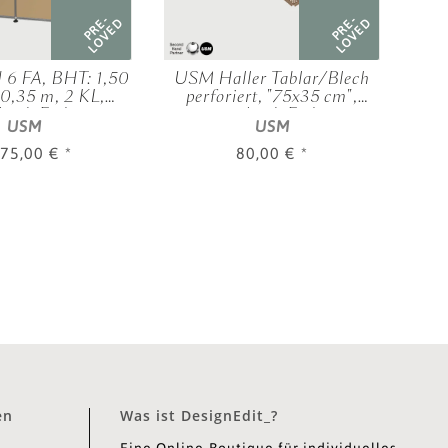
PRE-
PRE-
LOVED
LOVED
 6 FA, BHT: 1,50
USM Haller Tablar/Blech
U
| 0,35 m, 2 KL,
perforiert, "75x35 cm",
hied. Farben
verschied. Farben
USM
USM
175,00 €
*
80,00 €
*
en
Was ist DesignEdit_?
Eine Online-Boutique für individuelles