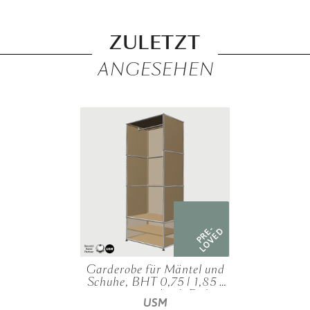
ZULETZT
ANGESEHEN
PRE-
LOVED
Garderobe für Mäntel und
Schuhe, BHT 0,75 | 1,85 |
0,50 m, verschied. Farben
USM