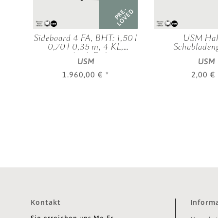
RE-
PRE-
OVED
LOVED
lech
Sideboard 4 FA, BHT: 1,50 |
USM Hall
d.
0,70 | 0,35 m, 4 KL,
Schubladeng
verschied. Farben
USM
USM
1.960,00 €
*
2,00 €
Kontakt
Inform
Sie erreichen uns Mo-Fr