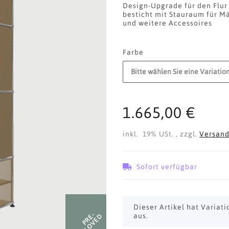
Design-Upgrade für den Flur
besticht mit Stauraum für M
und weitere Accessoires
Farbe
Bitte wählen Sie eine Variation
1.665,00 €
inkl. 19% USt. , zzgl.
Versan
Sofort verfügbar
x
Dieser Artikel hat Variat
PRE-
aus.
LOVED