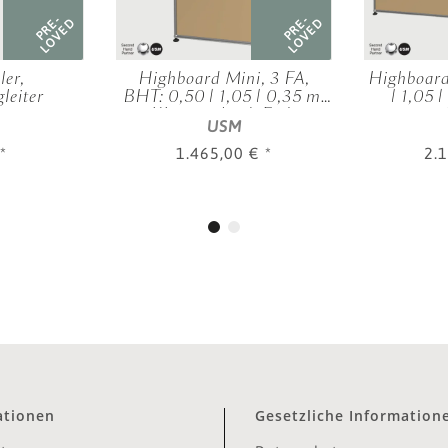
PRE-
PRE-
LOVED
LOVED
er,
Highboard Mini, 3 FA,
Highboard
leiter
BHT: 0,50 | 1,05 | 0,35 m,
| 1,05 
3 KL, verschied. Farben
versc
USM
*
1.465,00 €
*
2.
ationen
Gesetzliche Information