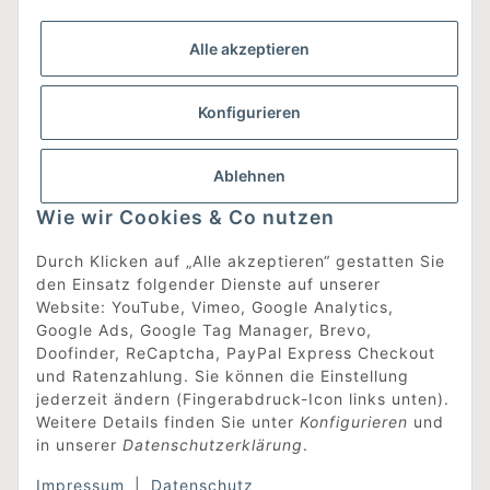
Gesetzliche Informationen
Alle akzeptieren
Was ist DesignEdit_?
Konfigurieren
Eine Online-Boutique für individuelles Design.
Ausgewählte Designer-Möbel und Accessoires, neue und
gebrauchte Designklassiker, die Entdeckung
Ablehnen
unbekannter Manufakturen und Interior-Schätze aus
aller Welt sowie ein Blogazine mit jeder Menge
Wie wir Cookies & Co nutzen
Inspiration.
Für alle, die nach dem Besonderen suchen!
Durch Klicken auf „Alle akzeptieren“ gestatten Sie
den Einsatz folgender Dienste auf unserer
[mehr erfahren]
Website: YouTube, Vimeo, Google Analytics,
Google Ads, Google Tag Manager, Brevo,
Doofinder, ReCaptcha, PayPal Express Checkout
Vertrag widerrufen
und Ratenzahlung. Sie können die Einstellung
jederzeit ändern (Fingerabdruck-Icon links unten).
Weitere Details finden Sie unter
Konfigurieren
und
in unserer
Datenschutzerklärung
.
Impressum
|
Datenschutz
* Alle Preise inkl. gesetzlicher USt., zzgl.
Versand