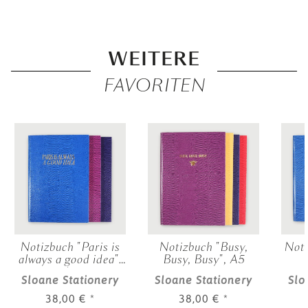
WEITERE
FAVORITEN
Notizbuch "Paris is
Notizbuch "Busy,
Noti
always a good idea",
Busy, Busy", A5
A5
Sloane Stationery
Sloane Stationery
Slo
38,00 €
*
38,00 €
*