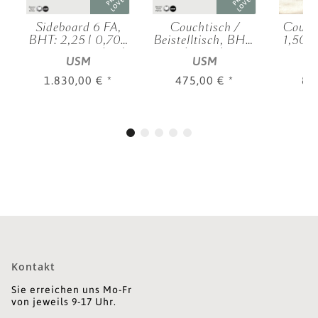
D
LOVED
LOVED
Sideboard 6 FA,
Couchtisch /
Couch
BHT: 2,25 | 0,70 |
Beistelltisch, BHT:
1,50 |
|
0,35 m, verschied.
0,75 | 0,52 | 0,50
m, v
USM
USM
.
Farben
m, verschied.
Farben
1.830,00 €
*
475,00 €
*
82
Kontakt
Sie erreichen uns Mo-Fr
von jeweils 9-17 Uhr.