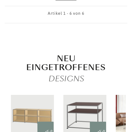
Artikel 1 - 6 von 6
NEU
EINGETROFFENES
DESIGNS
PRE-
PRE-