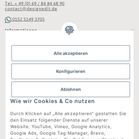
Tel. + 49 (0) 69 / 84 84 68 90
contact@designedit.de
0152 5149 3705
Informationen
Gesetzliche Informationen
Alle akzeptieren
Was ist DesignEdit_?
Konfigurieren
Eine Online-Boutique für individuelles Design.
Ausgewählte Designer-Möbel und Accessoires, neue und
gebrauchte Designklassiker, die Entdeckung
Ablehnen
unbekannter Manufakturen und Interior-Schätze aus
aller Welt sowie ein Blogazine mit jeder Menge
Wie wir Cookies & Co nutzen
Inspiration.
Für alle, die nach dem Besonderen suchen!
Durch Klicken auf „Alle akzeptieren“ gestatten Sie
den Einsatz folgender Dienste auf unserer
[mehr erfahren]
Website: YouTube, Vimeo, Google Analytics,
Google Ads, Google Tag Manager, Brevo,