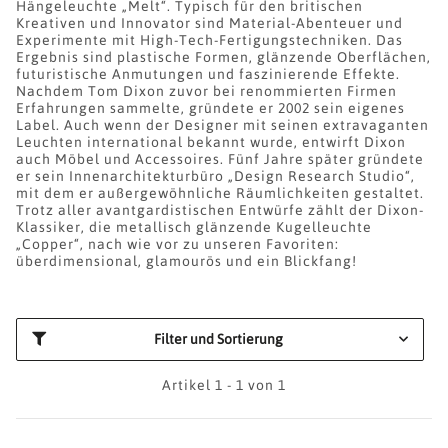
Hängeleuchte „Melt“. Typisch für den britischen
Kreativen und Innovator sind Material-Abenteuer und
Experimente mit High-Tech-Fertigungstechniken. Das
Ergebnis sind plastische Formen, glänzende Oberflächen,
futuristische Anmutungen und faszinierende Effekte.
Nachdem Tom Dixon zuvor bei renommierten Firmen
Erfahrungen sammelte, gründete er 2002 sein eigenes
Label. Auch wenn der Designer mit seinen extravaganten
Leuchten international bekannt wurde, entwirft Dixon
auch Möbel und Accessoires. Fünf Jahre später gründete
er sein Innenarchitekturbüro „Design Research Studio“,
mit dem er außergewöhnliche Räumlichkeiten gestaltet.
Trotz aller avantgardistischen Entwürfe zählt der Dixon-
Klassiker, die metallisch glänzende Kugelleuchte
„Copper“, nach wie vor zu unseren Favoriten:
überdimensional, glamourös und ein Blickfang!
Filter und Sortierung
Artikel 1 - 1 von 1