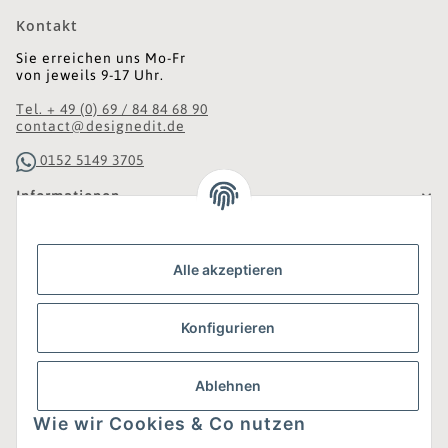
Kontakt
Sie erreichen uns Mo-Fr
von jeweils 9-17 Uhr.
Tel. + 49 (0) 69 / 84 84 68 90
contact@designedit.de
0152 5149 3705
Informationen
Gesetzliche Informationen
Alle akzeptieren
Was ist DesignEdit_?
Konfigurieren
Eine Online-Boutique für individuelles Design.
Ausgewählte Designer-Möbel und Accessoires, neue und
gebrauchte Designklassiker, die Entdeckung
Ablehnen
unbekannter Manufakturen und Interior-Schätze aus
aller Welt sowie ein Blogazine mit jeder Menge
Wie wir Cookies & Co nutzen
Inspiration.