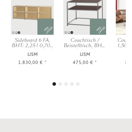
PRE-
PRE-
D
LOVED
LOVED
Sideboard 6 FA,
Couchtisch /
Couch
BHT: 2,25 | 0,70 |
Beistelltisch, BHT:
1,50 |
|
0,35 m, verschied.
0,75 | 0,52 | 0,50
m, v
USM
USM
.
Farben
m, verschied.
Farben
1.830,00 €
*
475,00 €
*
82