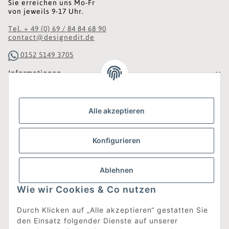
Sie erreichen uns Mo-Fr
von jeweils 9-17 Uhr.
Tel. + 49 (0) 69 / 84 84 68 90
contact@designedit.de
0152 5149 3705
Informationen
Gesetzliche Informationen
Alle akzeptieren
Was ist DesignEdit_?
Konfigurieren
Eine Online-Boutique für individuelles Design.
Ausgewählte Designer-Möbel und Accessoires, neue und
gebrauchte Designklassiker, die Entdeckung
Ablehnen
unbekannter Manufakturen und Interior-Schätze aus
aller Welt sowie ein Blogazine mit jeder Menge
Wie wir Cookies & Co nutzen
Inspiration.
Für alle, die nach dem Besonderen suchen!
Durch Klicken auf „Alle akzeptieren“ gestatten Sie
den Einsatz folgender Dienste auf unserer
[mehr erfahren]