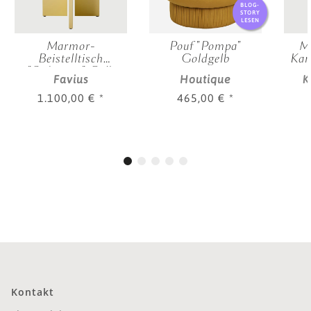
BLOG-
STORY
LESEN
Marmor-
Pouf "Pompa"
M
Beistelltisch
Goldgelb
Kar
"Sediment" Gelb
Favius
Houtique
K
1.100,00 €
*
465,00 €
*
Kontakt