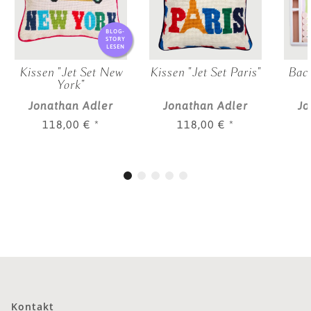
BLOG-
STORY
LESEN
Kissen "Jet Set New
Kissen "Jet Set Paris"
Bac
York"
Jonathan Adler
Jonathan Adler
Jo
118,00 €
*
118,00 €
*
Kontakt