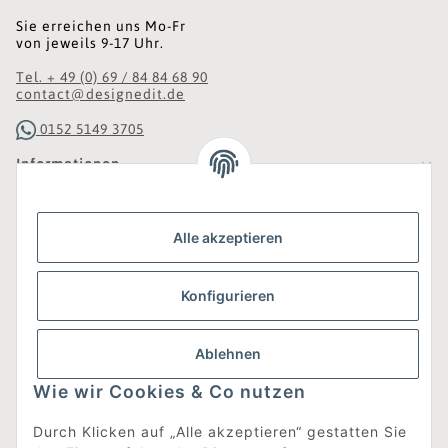
Sie erreichen uns Mo-Fr
von jeweils 9-17 Uhr.
Tel. + 49 (0) 69 / 84 84 68 90
contact@designedit.de
0152 5149 3705
Informationen
Gesetzliche Informationen
Alle akzeptieren
Was ist DesignEdit_?
Konfigurieren
Eine Online-Boutique für individuelles Design.
Ausgewählte Designer-Möbel und Accessoires, neue und
gebrauchte Designklassiker, die Entdeckung
Ablehnen
unbekannter Manufakturen und Interior-Schätze aus
aller Welt sowie ein Blogazine mit jeder Menge
Wie wir Cookies & Co nutzen
Inspiration.
Für alle, die nach dem Besonderen suchen!
Durch Klicken auf „Alle akzeptieren“ gestatten Sie