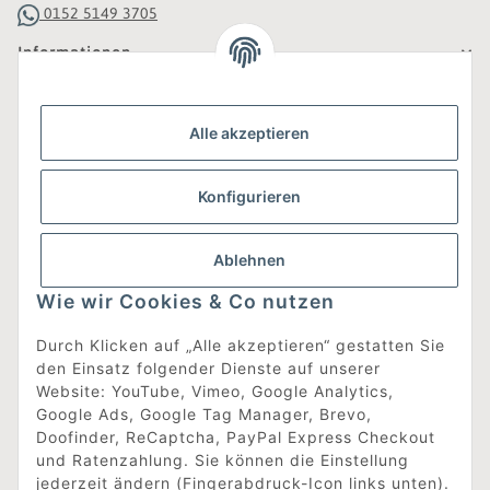
0152 5149 3705
Informationen
Gesetzliche Informationen
Alle akzeptieren
Was ist DesignEdit_?
Konfigurieren
Eine Online-Boutique für individuelles Design.
Ausgewählte Designer-Möbel und Accessoires, neue und
gebrauchte Designklassiker, die Entdeckung
Ablehnen
unbekannter Manufakturen und Interior-Schätze aus
aller Welt sowie ein Blogazine mit jeder Menge
Wie wir Cookies & Co nutzen
Inspiration.
Für alle, die nach dem Besonderen suchen!
Durch Klicken auf „Alle akzeptieren“ gestatten Sie
den Einsatz folgender Dienste auf unserer
[mehr erfahren]
Website: YouTube, Vimeo, Google Analytics,
Google Ads, Google Tag Manager, Brevo,
Doofinder, ReCaptcha, PayPal Express Checkout
Vertrag widerrufen
und Ratenzahlung. Sie können die Einstellung
jederzeit ändern (Fingerabdruck-Icon links unten).