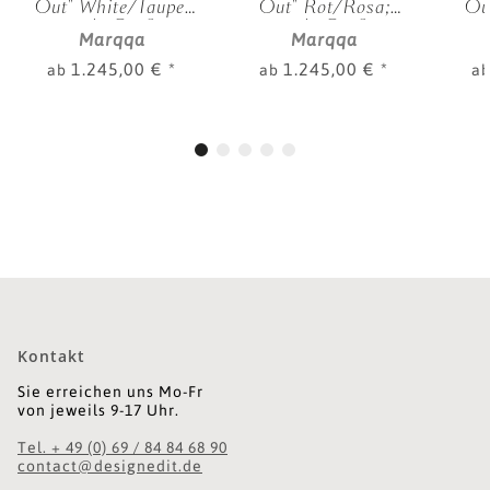
Out" White/Taupe;
Out" Rot/Rosa;
Ou
versch. Größen
versch. Größen
v
Marqqa
Marqqa
1.245,00 €
*
1.245,00 €
*
ab
ab
a
Kontakt
Sie erreichen uns Mo-Fr
von jeweils 9-17 Uhr.
Tel. + 49 (0) 69 / 84 84 68 90
contact@designedit.de