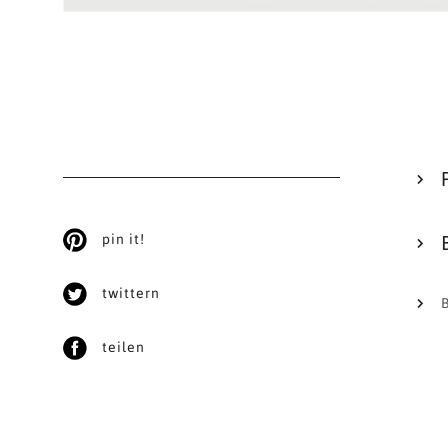
pin it!
twittern
teilen