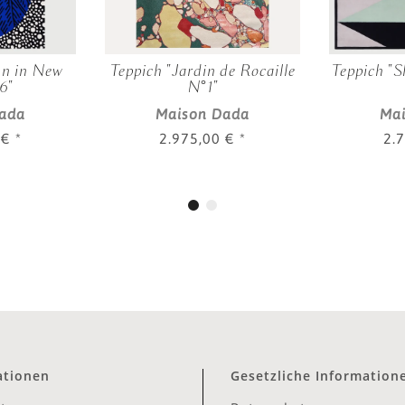
mn in New
Teppich "Jardin de Rocaille
Teppich "S
6"
N°1"
ada
Maison Dada
Ma
 €
*
2.975,00 €
*
2.
ationen
Gesetzliche Information