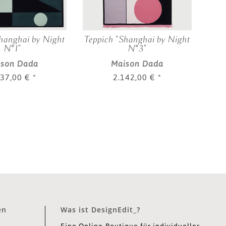
hanghai by Night
Teppich "Shanghai by Night
Tepp
N°1"
N°3"
ison Dada
Maison Dada
737,00 €
*
2.142,00 €
*
en
Was ist DesignEdit_?
Eine Online-Boutique für individuelles