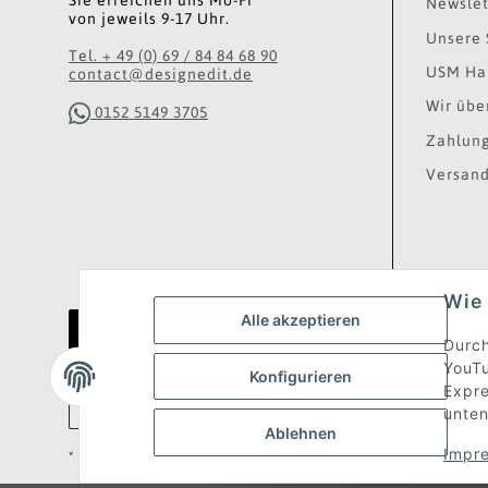
Newslet
von jeweils 9-17 Uhr.
Unsere 
Tel. + 49 (0) 69 / 84 84 68 90
USM Hal
contact@designedit.de
Wir übe
0152 5149 3705
Zahlung
Versand
Wie 
Alle akzeptieren
Vertrag widerrufen
Durch
YouTu
Konfigurieren
Expre
unten
Ablehnen
Impr
* Alle Preise inkl. gesetzlicher USt., zzgl.
Versand