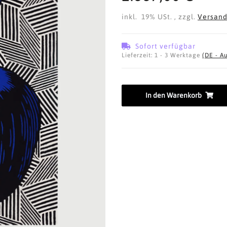
inkl. 19% USt. , zzgl.
Versan
Sofort verfügbar
Lieferzeit:
1 - 3 Werktage
(DE - A
In den Warenkorb