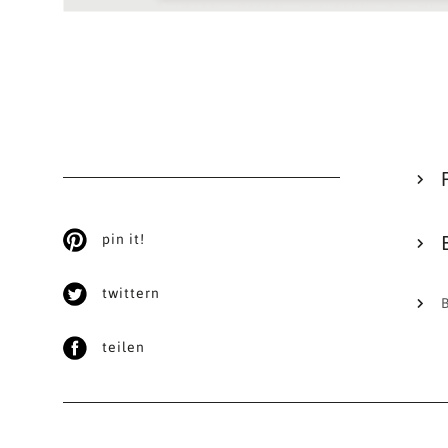
pin it!
twittern
teilen