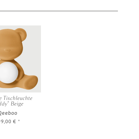
 Tischleuchte
ddy" Beige
Qeeboo
99,00 €
*