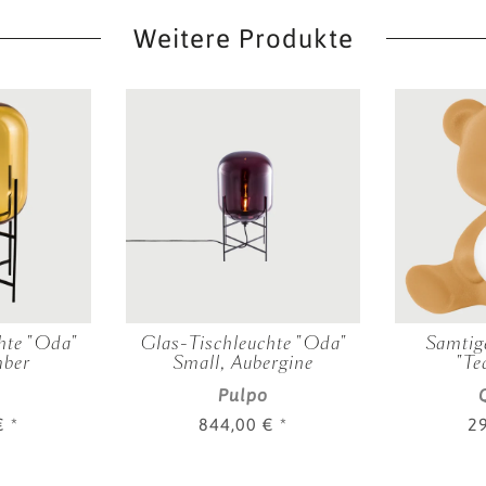
Weitere Produkte
hte "Oda"
Glas-Tischleuchte "Oda"
Samtige
mber
Small, Aubergine
"Te
Pulpo
 €
*
844,00 €
*
2