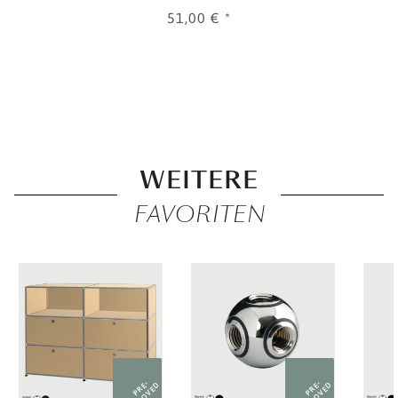
51,00 €
*
WEITERE
FAVORITEN
PRE-
PRE-
LOVED
LOVED