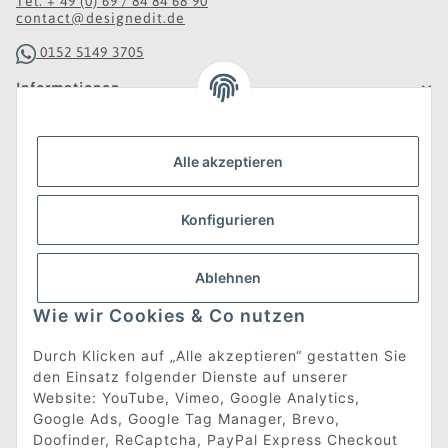
Tel. + 49 (0) 69 / 84 84 68 90
contact@designedit.de
0152 5149 3705
Informationen
Gesetzliche Informationen
Alle akzeptieren
Was ist DesignEdit_?
Konfigurieren
Eine Online-Boutique für individuelles Design.
Ausgewählte Designer-Möbel und Accessoires, neue und
gebrauchte Designklassiker, die Entdeckung
Ablehnen
unbekannter Manufakturen und Interior-Schätze aus
aller Welt sowie ein Blogazine mit jeder Menge
Wie wir Cookies & Co nutzen
Inspiration.
Für alle, die nach dem Besonderen suchen!
Durch Klicken auf „Alle akzeptieren“ gestatten Sie
den Einsatz folgender Dienste auf unserer
[mehr erfahren]
Website: YouTube, Vimeo, Google Analytics,
Google Ads, Google Tag Manager, Brevo,
Doofinder, ReCaptcha, PayPal Express Checkout