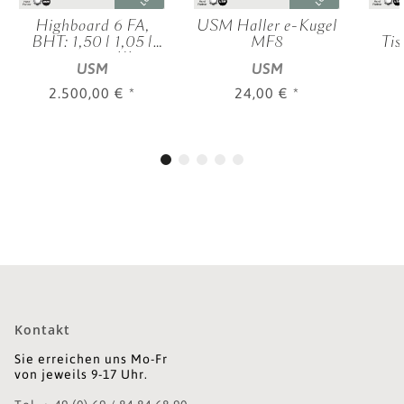
Highboard 6 FA,
USM Haller e-Kugel
BHT: 1,50 | 1,05 |
MF8
Tis
0,35 m, 4 KL,
USM
USM
verschied. Farben
2.500,00 €
*
24,00 €
*
Kontakt
Sie erreichen uns Mo-Fr
von jeweils 9-17 Uhr.