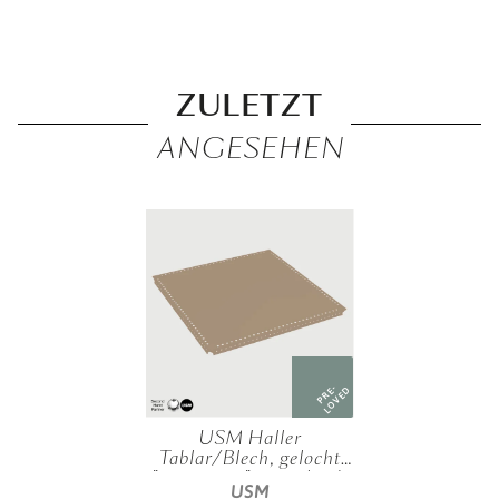
ZULETZT
ANGESEHEN
PRE-
LOVED
USM Haller
Tablar/Blech, gelocht
"50x50 cm", verschied.
USM
Farben