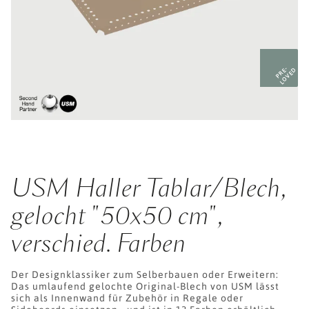
PRE-
LOVED
USM Haller Tablar/Blech,
gelocht "50x50 cm",
verschied. Farben
Der Designklassiker zum Selberbauen oder Erweitern:
Das umlaufend gelochte Original-Blech von USM lässt
sich als Innenwand für Zubehör in Regale oder