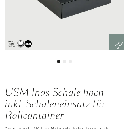
PRE-
LOVED
USM Inos Schale hoch
inkl. Schaleneinsatz für
Rollcontainer
Die original USM Inos Materialschalen lassen sich