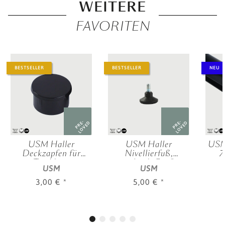
WEITERE
FAVORITEN
BESTSELLER
BESTSELLER
NEU
PRE-
PRE-
LOVED
LOVED
USM Haller
USM Haller
USM
Deckzapfen für
Nivellierfuß,
7
Tischbein
verschied. Größen
M
USM
USM
3,00 €
*
5,00 €
*