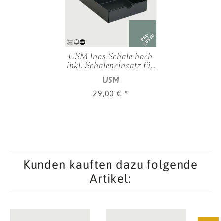
PRE-
LOVED
USM Inos Schale hoch
inkl. Schaleneinsatz für
Rollcontainer
USM
29,00 €
*
Kunden kauften dazu folgende
Artikel: