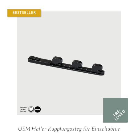
BESTSELLER
PRE-
LOVED
USM Haller Kupplungssteg für Einschubtür