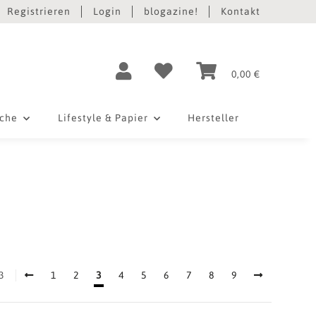
Registrieren
Login
blogazine!
Kontakt
0,00 €
iche
Lifestyle & Papier
Hersteller
3
1
2
3
4
5
6
7
8
9