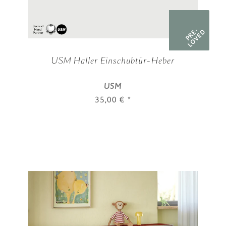
PRE-
LOVED
USM Haller Einschubtür-Heber
USM
35,00 €
*