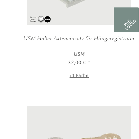
PRE-
LOVED
USM Haller Akteneinsatz für Hängeregistratur
USM
32,00 €
*
+1 Farbe