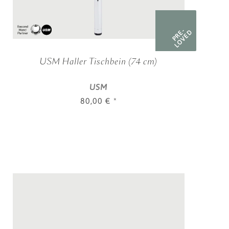
PRE-
LOVED
USM Haller Tischbein (74 cm)
USM
80,00 €
*