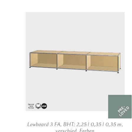
PRE-
LOVED
Lowboard 3 FA, BHT: 2,25 | 0,35 | 0,35 m,
verschied. Farben