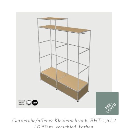
PRE-
LOVED
Garderobe/offener Kleiderschrank, BHT: 1,5 | 2
| 0,50 m, verschied. Farben