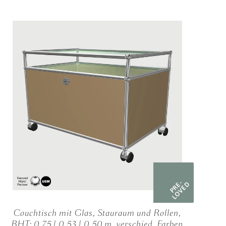
PRE-
LOVED
Couchtisch mit Glas, Stauraum und Rollen,
BHT: 0,75 | 0,53 | 0,50 m, verschied. Farben