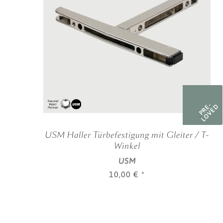
PRE-
LOVED
USM Haller Türbefestigung mit Gleiter / T-
Winkel
USM
10,00 €
*