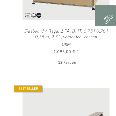
PRE-
LOVED
Sideboard / Regal 2 FA, BHT: 0,75 | 0,70 |
0,35 m, 2 KL, verschied. Farben
USM
1.095,00 €
*
+12 Farben
BESTSELLER