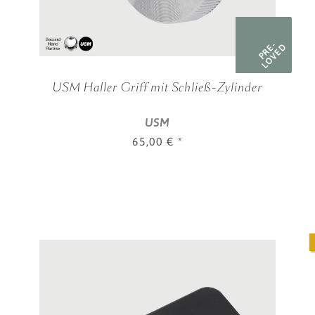
PRE-
LOVED
USM Haller Griff mit Schließ-Zylinder
USM
65,00 €
*