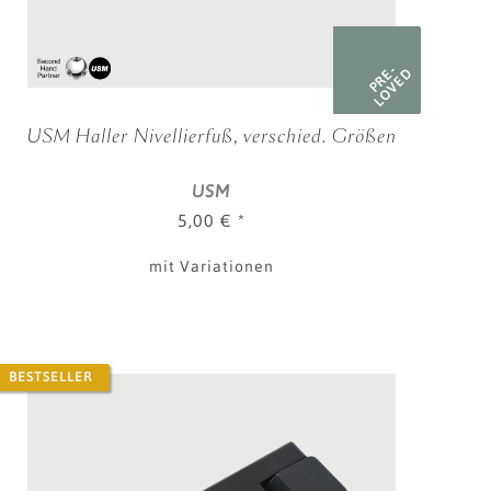
PRE-
LOVED
USM Haller Nivellierfuß, verschied. Größen
USM
5,00 €
*
mit Variationen
BESTSELLER