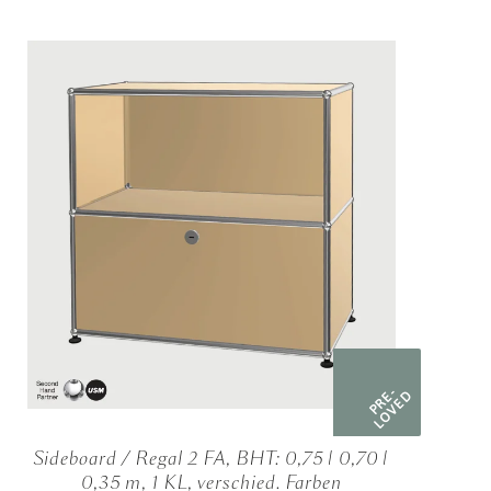
PRE-
LOVED
Sideboard / Regal 2 FA, BHT: 0,75 | 0,70 |
0,35 m, 1 KL, verschied. Farben